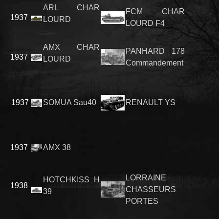
ARL CHAR
FCM CHAR
1937
LOURD
LOURD F4
AMX CHAR
PANHARD 178
1937
LOURD
Commandement
1937
SOMUA Sau40
RENAULT YS
1937
AMX 38
LORRAINE
HOTCHKISS H
1938
CHASSEURS
39
PORTES