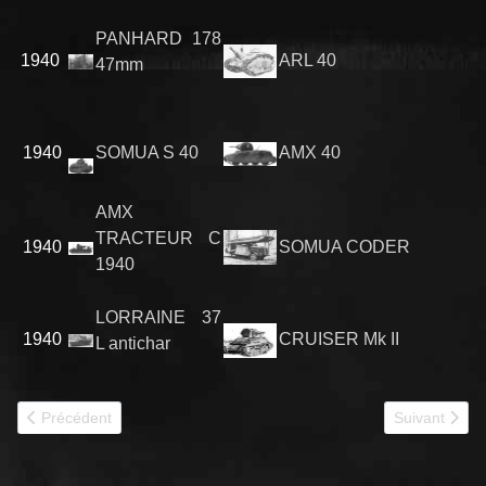
PANHARD 178
1940
ARL 40
47mm
1940
SOMUA S 40
AMX 40
AMX
TRACTEUR C
1940
SOMUA CODER
1940
LORRAINE 37
1940
CRUISER Mk II
L antichar
Article précédent : DE 1940 A 1945
Article suiv
Précédent
Suivant