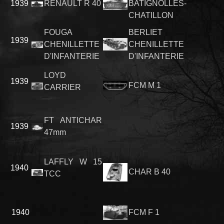
1939
RENAULT R 40
BATIGNOLLES-
CHATILLON
FOUGA
BERLIET
1939
CHENILLETTE
CHENILLETTE
D'INFANTERIE
D'INFANTERIE
LOYD
1939
FCM M 1
CARRIER
FT ANTICHAR
1939
47mm
LAFFLY W 15
1940
CHAR B 40
TCC
1940
FCM F 1