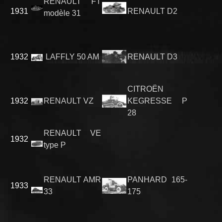
RENAULT FT
1931
RENAULT D2
modèle 31
1932
LAFFLY 50 AM
RENAULT D3
CITROËN
1932
RENAULT VZ
KEGRESSE P
28
RENAULT VE
1932
type P
RENAULT AMR
PANHARD 165-
1933
33
175