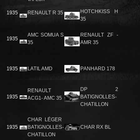
HOTCHKISS H
1935
RENAULT R 35
35
AMC SOMUA S
RENAULT ZF -
1935
35
AMR 35
1935
LATIL AMD
PANHARD 178
DP 2
RENAULT
1935
BATIGNOLLES-
ACG1- AMC 35
CHATILLON
CHAR LÉGER
1935
BATIGNOLLES-
CHAR RX BL
CHATILLON