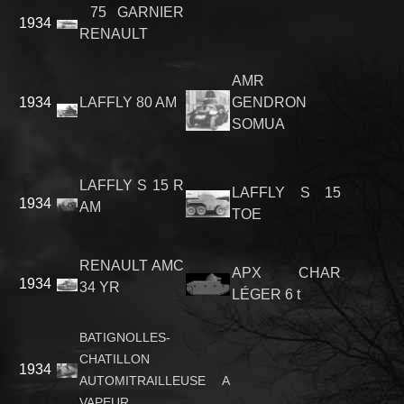
75 GARNIER
1934
RENAULT
AMR
1934
LAFFLY 80 AM
GENDRON
SOMUA
LAFFLY S 15 R
LAFFLY S 15
1934
AM
TOE
RENAULT AMC
APX CHAR
1934
34 YR
LÉGER 6 t
BATIGNOLLES-
CHATILLON
1934
AUTOMITRAILLEUSE A
VAPEUR