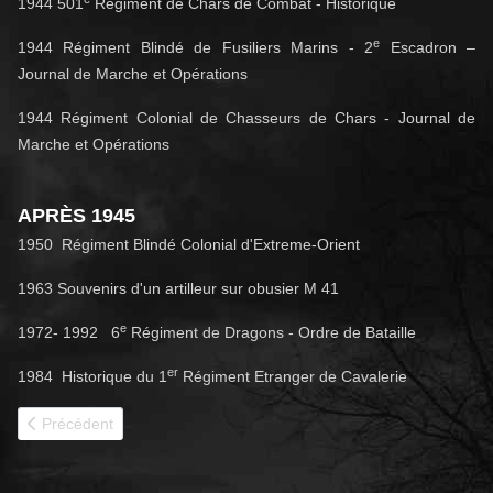
1944 501
Régiment de Chars de Combat - Historique
e
1944 Régiment Blindé de Fusiliers Marins - 2
Escadron –
Journal de Marche et Opérations
1944 Régiment Colonial de Chasseurs de Chars - Journal de
Marche et Opérations
APRÈS 1945
1950 Régiment Blindé Colonial d'Extreme-Orient
1963
Souvenirs d'un artilleur sur obusier M 41
e
1972- 1992 6
Régiment de Dragons - Ordre de Bataille
er
1984 Historique du 1
Régiment Etranger de Cavalerie
Article précédent : Liens-utiles
Précédent