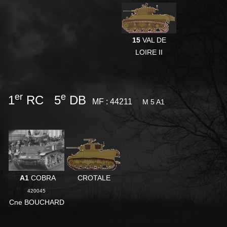
15
VAL DE
LOIRE II
er
e
1
RC 5
DB
MF : 44211
M 5 A1
A1
COBRA
CROTALE
420045
Cne BOUCHARD