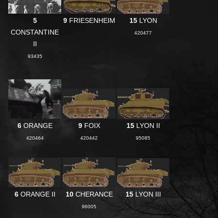
5
9
FRIESENHEIM
15
LYON
CONSTANTINE
420477
II
93435
6
ORANGE
9
FOIX
15
LYON II
420464
420442
95085
6
ORANGE II
10
CHERANCE
15
LYON III
96005