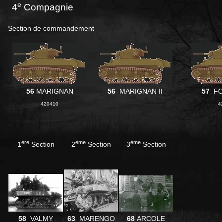
e
4
Compagnie
Section de commandement
56
MARIGNAN
56
MARIGNAN II
57
F
420410
4
ère
ème
ème
1
Section
2
Section
3
Section
58
VALMY
63
MARENGO
68
ARCOLE