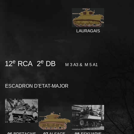
LAURAGAIS
e
e
12
RCA 2
DB
M 3 A3 &
M 5 A1
ESCADRON D'ETAT-MAJOR