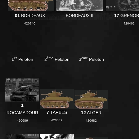
01
BORDEAUX
BORDEAUX II
17
GRENOB
420740
420462
er
ème
ème
1
Peloton
2
Peloton
3
Peloton
1
7
TARBES
ROCAMADOUR
12
ALGER
420589
420686
420682