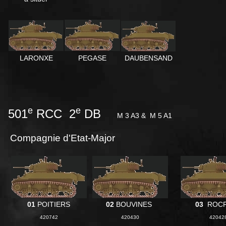
LARONXE
PEGASE
DAUBENSAND
e
e
501
RCC 2
DB
M 3 A3 &
M 5 A1
Compagnie d'Etat-Major
01
POITIERS
02
BOUVINES
03
ROC
420742
420430
42042