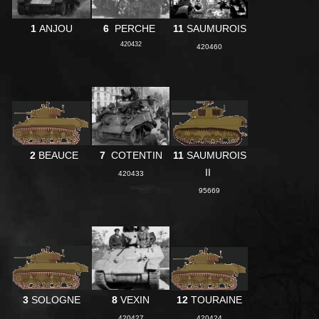
1
ANJOU
6
PERCHE
11
SAUMUROIS
420432
420460
2
BEAUCE
7
COTENTIN
11
SAUMUROIS
II
420433
95669
3
SOLOGNE
8
VEXIN
12
TOURAINE
420427
420424