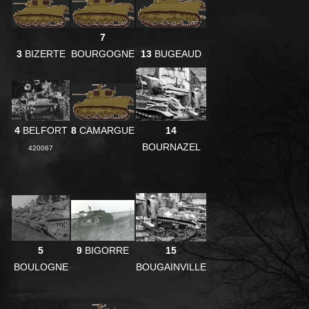
7
3
BIZERTE
BOURGOGNE
13
BUGEAUD
4
BELFORT
8
CAMARGUE
14
BOURNAZEL
420067
5
9
BIGORRE
15
BOULOGNE
BOUGAINVILLE