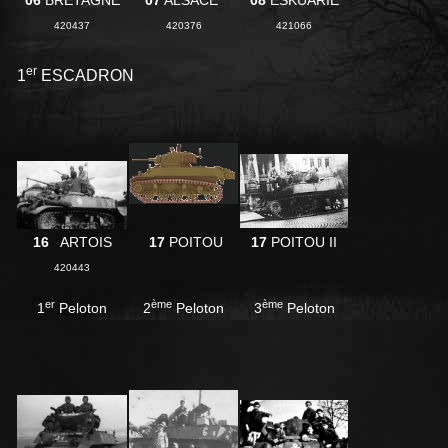
06
BRETAGNE
07
ALSACE
08
ESKUARIE
420437
420376
421066
er
1
ESCADRON
16
ARTOIS
17
POITOU
17
POITOU II
420443
er
ème
ème
1
Peloton
2
Peloton
3
Peloton