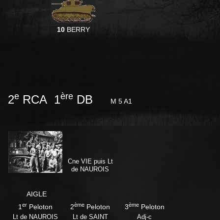
10
BERRY
e
ère
2
RCA 1
DB
M 5 A1
Cne VIE puis Lt
de NAUROIS
AIGLE
er
ème
ème
1
Peloton
2
Peloton
3
Peloton
Lt de NAUROIS
Lt de SAINT
Adj-c