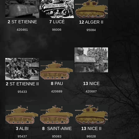
7
LUCÉ
2
ST ETIENNE
12
ALGER II
96006
420461
95084
8
PAU
13
NICE
2
ST ETIENNE II
420689
420687
95433
3
ALBI
8
SAINT-AIME
13
NICE II
95437
95083
96028