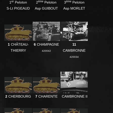
er
ème
ème
1
Peloton
2
Peloton
3
Peloton
S-Lt PIGEAUD
Asp GUIBOUT
Asp MORLET
1
CHÂTEAU-
6
CHAMPAGNE
11
THIERRY
CAMBRONNE
420042
420034
2
CHERBOURG
CAMBRONNE II
7
CHARENTE