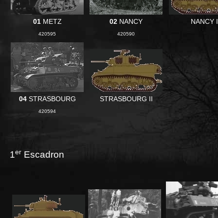
01
METZ
02
NANCY
NANCY I
420595
420590
04
STRASBOURG
STRASBOURG II
420594
er
1
Escadron