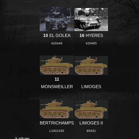
10
EL GOLEA
16
HYERES
420449
420465
11
MONSWEILLER
LIMOGES
BERTRICHAMPS
LIMOGES II
L1001330
95431
à situer