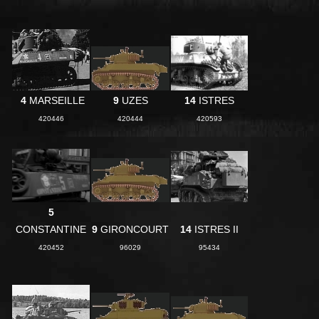
4
MARSEILLE
9
UZES
14
ISTRES
420446
420444
420593
5
CONSTANTINE
9
GIRONCOURT
14
ISTRES II
420452
96029
95434