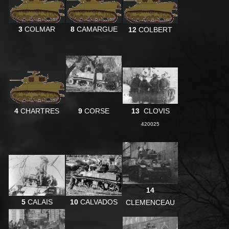
3
COLMAR
8
CAMARGUE
12
COLBERT
4
CHARTRES
9
CORSE
13
CLOVIS
420025
14
5
CALAIS
10
CALVADOS
CLEMENCEAU