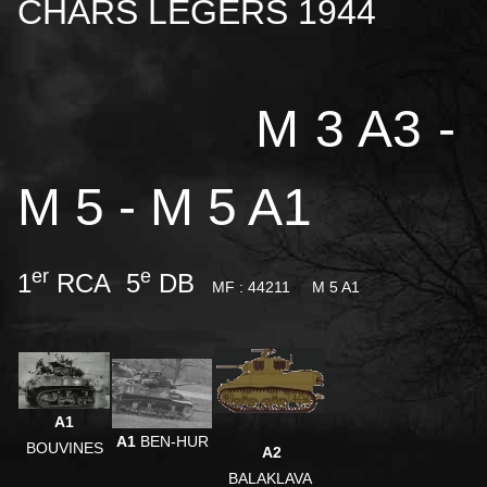
CHARS LÉGERS 1944
M 3 A3 -
M 5 - M 5 A1
er
e
1
RCA 5
DB
MF : 44211
M 5 A1
A1
A1
BEN-HUR
BOUVINES
A2
BALAKLAVA