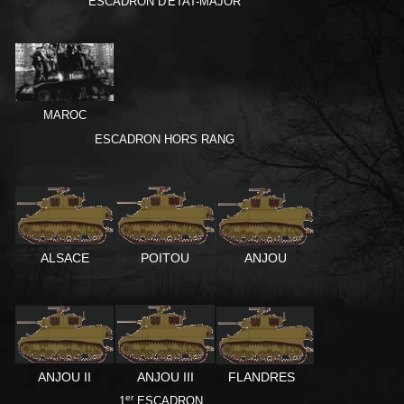
ESCADRON D'ETAT-MAJOR
MAROC
ESCADRON HORS RANG
ALSACE
POITOU
ANJOU
ANJOU II
ANJOU III
FLANDRES
er
1
ESCADRON