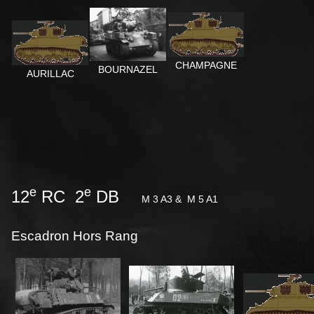
CHAMPAGNE
BOURNAZEL
AURILLAC
e
e
12
RC 2
DB
M 3 A3 &
M 5 A1
Escadron Hors Rang