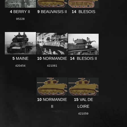
4
BERRY II
9
BEAUVAI
SIS II
14
BLESOIS
95228
5
MAINE
10
NORMANDIE
14
BLESOIS II
420454
421061
10
NORMANDIE
15
VAL DE
II
LOIRE
421059