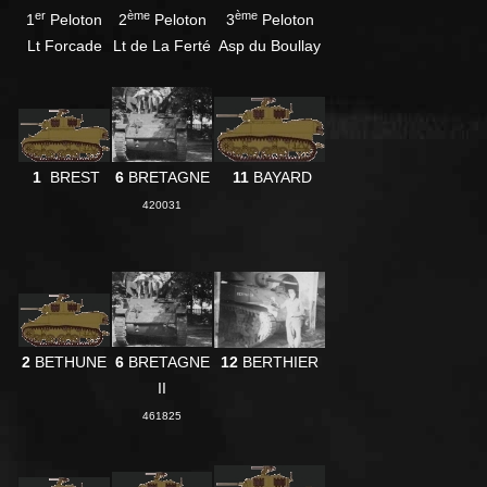
er
ème
ème
1
Peloton
2
Peloton
3
Peloton
Lt Forcade
Lt de La Ferté
Asp du Boullay
1
BREST
6
BRETAGNE
11
BAYARD
420031
2
BETHUNE
6
BRETAGNE
12
BERTHIER
II
461825