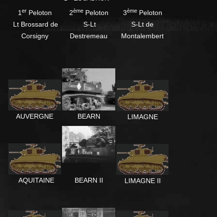
er
ème
ème
1
Peloton
2
Peloton
3
Peloton
Lt Brossard de
S-Lt
S-Lt de
Corsigny
Destremeau
Montalembert
AUVERGNE
BEARN
LIMAGNE
AQUITAINE
BEARN II
LIMAGNE II