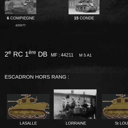
6
COMPIEGNE
15
CONDE
420077
e
ère
2
RC 1
DB
MF : 44211
M 5 A1
ESCADRON HORS RANG :
LASALLE
LORRAINE
St LOU