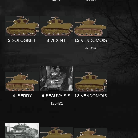
3
SOLOGNE II
8
VEXIN II
13
VENDOMOIS
420426
4
BERRY
9
BEAUVAISIS
13
VENDOMOIS
II
420431