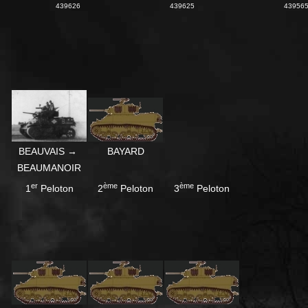
439626
439625
43956
BEAUVAIS →
BAYARD
BEAUMANOIR
er
ème
ème
1
Peloton
2
Peloton
3
Peloton