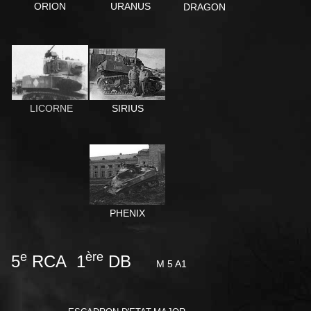
ORION
URANUS
DRAGON
SIRIUS
LICORNE
PHENIX
e
ère
5
RCA 1
DB
M 5 A1