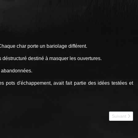
Chaque char porte un bariolage différent.
s déstructuré destiné à masquer les ouvertures.
ent abandonnées.
s pots d'échappement, avait fait partie des idées testées et
Article suiv
Suivant