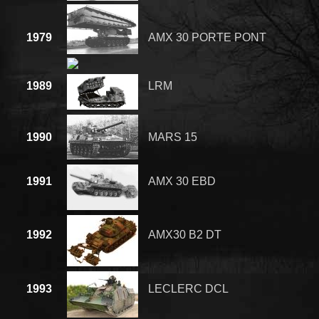
1979
AMX 30 PORTE PONT
1989
LRM
1990
MARS 15
1991
AMX 30 EBD
1992
AMX30 B2 DT
1993
LECLERC DCL