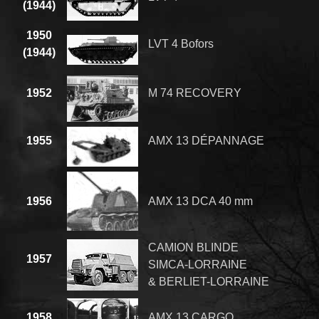
(1944)
1950
LVT 4 Bofors
(1944)
1952
M 74 RECOVERY
1955
AMX 13 DÉPANNAGE
1956
AMX 13 DCA 40 mm
CAMION BLINDE
1957
SIMCA-LORRAINE
& BERLIET-LORRAINE
1958
AMX 13 CARGO