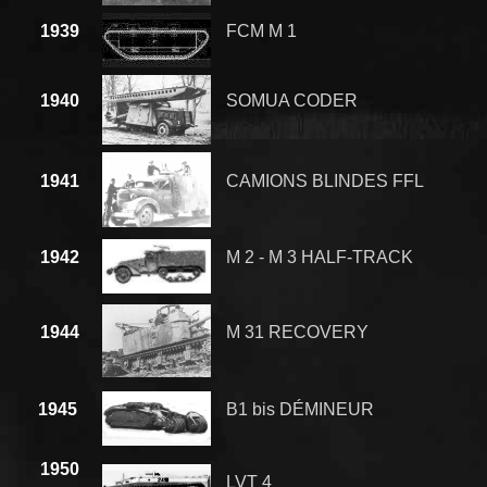
1939
FCM M 1
1940
SOMUA CODER
1941
CAMIONS BLINDES FFL
1942
M 2 - M 3 HALF-TRACK
1944
M 31 RECOVERY
1945
B1 bis DÉMINEUR
1950
LVT 4