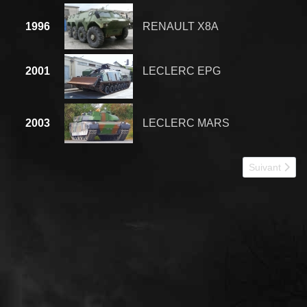
1996
RENAULT X8A
2001
LECLERC EPG
2003
LECLERC MARS
Article suiv
Suivant