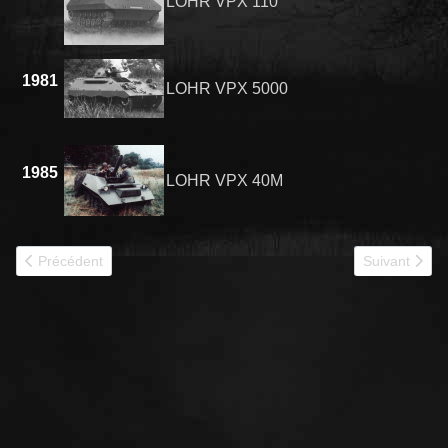
LOHR VPX 110
1981
LOHR VPX 5000
1985
LOHR VPX 40M
Article précédent : ENGINS DIVERS
Article suiv
Précédent
Suivant