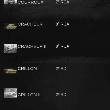
e
COURROUX
7
RCA
e
CRACHEUR
8
RCA
e
CRACHEUR II
8
RCA
e
CRILLON
2
RD
e
CRILLON II
2
RD