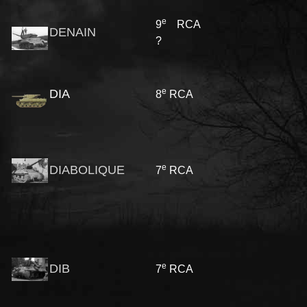
e
9
RCA
DENAIN
?
e
DIA
8
RCA
e
DIABOLIQUE
7
RCA
e
DIB
7
RCA