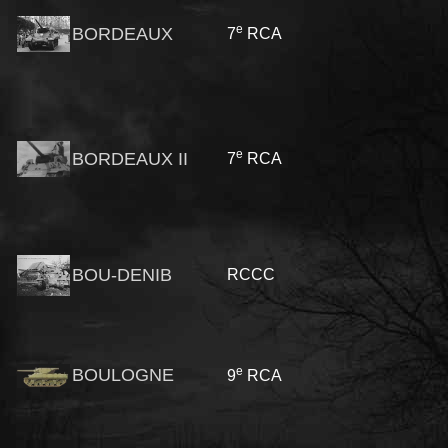
e
BORDEAUX
7
RCA
e
BORDEAUX II
7
RCA
BOU-DENIB
RCCC
e
BOULOGNE
9
RCA