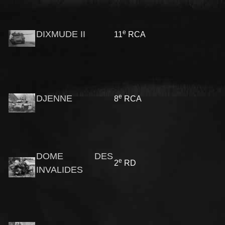
e
DIXMUDE II
11
RCA
e
DJENNE
8
RCA
DOME DES
e
2
RD
INVALIDES