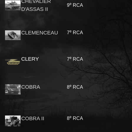
CHEVALIER
e
9
RCA
D'ASSAS II
e
CLEMENCEAU
7
RCA
e
CLERY
7
RCA
e
COBRA
8
RCA
e
COBRA II
8
RCA