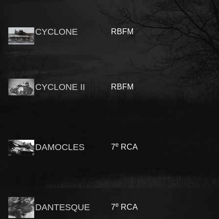
CYCLONE
RBFM
CYCLONE II
RBFM
e
DAMOCLES
7
RCA
e
DANTESQUE
7
RCA