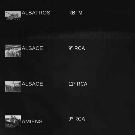
ALBATROS
RBFM
e
ALSACE
9
RCA
e
ALSACE
11
RCA
e
9
RCA
AMIENS