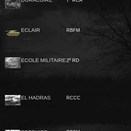
DURACUIRE
7
RCA
ECLAIR
RBFM
e
ECOLE MILITAIRE
2
RD
EL HADRAS
RCCC