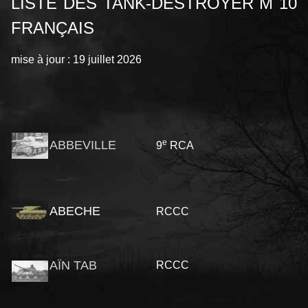
LISTE DES TANK-DESTROYER M 10
FRANÇAIS
mise à jour : 19 juillet 2026
e
ABBEVILLE
9
RCA
ABECHE
RCCC
AÏN TAB
RCCC