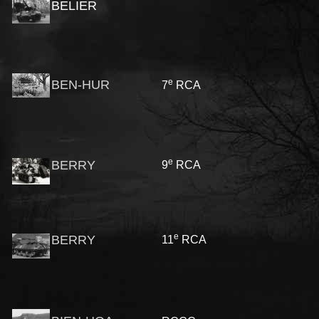
BELIER
e
BEN-HUR
7
RCA
e
BERRY
9
RCA
e
BERRY
11
RCA