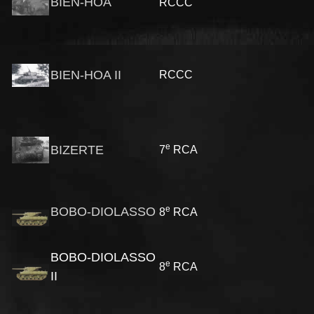
BIEN-HOA
RCCC
BIEN-HOA II
RCCC
e
BIZERTE
7
RCA
e
BOBO-DIOLASSO
8
RCA
BOBO-DIOLASSO
e
8
RCA
II