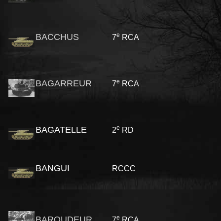
e
BACCHUS
7
RCA
e
BAGARREUR
7
RCA
e
BAGATELLE
2
RD
BANGUI
RCCC
e
BAROUDEUR
7
RCA