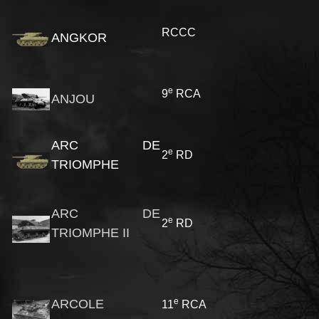
RCCC
ANGKOR
e
9
RCA
ANJOU
ARC DE
e
2
RD
TRIOMPHE
ARC DE
e
2
RD
TRIOMPHE II
e
ARCOLE
11
RCA