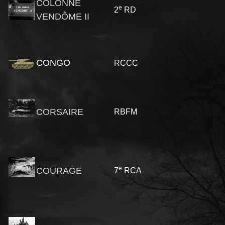
COLONNE
e
2
RD
VENDÔME II
CONGO
RCCC
CORSAIRE
RBFM
e
COURAGE
7
RCA