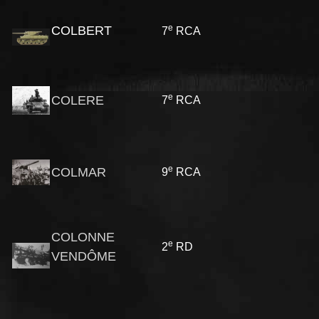
e
COLBERT
7
RCA
e
COLERE
7
RCA
e
COLMAR
9
RCA
COLONNE
e
2
RD
VENDÔME