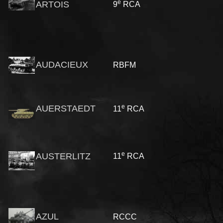
e
ARTOIS
9
RCA
AUDACIEUX
RBFM
e
AUERSTAEDT
11
RCA
e
AUSTERLITZ
11
RCA
AZUL
RCCC