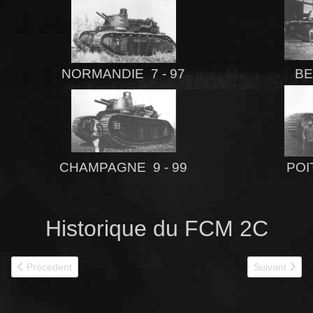
NORMANDIE 7 - 97
BE
CHAMPAGNE 9 - 99
POI
Historique du FCM 2C
Article précédent : M 4 SHERMAN
Article suiv
Précédent
Suivant