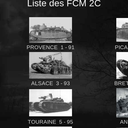
Liste des FCM 2C
PROVENCE 1 - 91
PICA
ALSACE 3 - 93
BRET
TOURAINE 5 - 95
AN