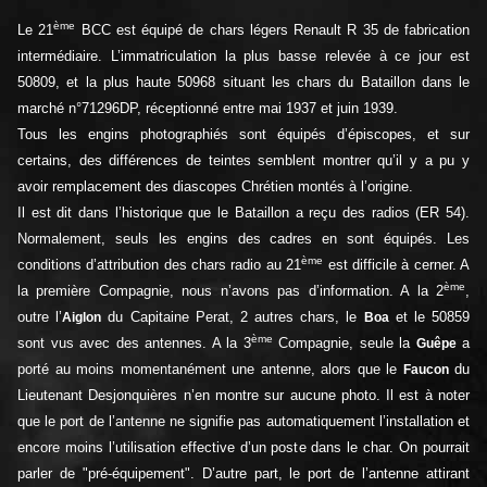
ème
Le 21
BCC est équipé de chars légers Renault R 35 de fabrication
intermédiaire. L’immatriculation la plus basse relevée à ce jour est
50809, et la plus haute 50968 situant les chars du Bataillon dans le
marché n°71296DP, réceptionné entre mai 1937 et juin 1939.
Tous les engins photographiés sont équipés d’épiscopes, et sur
certains, des différences de teintes semblent montrer qu’il y a pu y
avoir remplacement des diascopes Chrétien montés à l’origine.
Il est dit dans l’historique que le Bataillon a reçu des radios (ER 54).
Normalement, seuls les engins des cadres en sont équipés. Les
ème
conditions d’attribution des chars radio au 21
est difficile à cerner. A
ème
la première Compagnie, nous n’avons pas d’information. A la 2
,
outre l’
du Capitaine Perat, 2 autres chars, le
et le 50859
Aiglon
Boa
ème
sont vus avec des antennes. A la 3
Compagnie, seule la
a
Guêpe
porté au moins momentanément une antenne, alors que le
du
Faucon
Lieutenant Desjonquières n’en montre sur aucune photo. Il est à noter
que le port de l’antenne ne signifie pas automatiquement l’installation et
encore moins l’utilisation effective d’un poste dans le char. On pourrait
parler de "pré-équipement". D’autre part, le port de l’antenne attirant