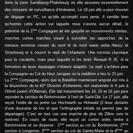
dans la zone Sarrebourg-Phalsbourg où elle assurera essentiellement
des missions de surveillance d’itinéraires. Le 19 juin elle a pour mission
de dégager un PC, ce qu’elle accomplit sans perte. Il semble bien
qu’hormis cette action sur laquelle nous n’avons aucun détail, le
ère
potentiel de la 1
Compagnie ait été gaspillé en mouvements stériles,
marches contre marches visant à surveiller les approches de la
menace ennemie venant du nord et du nord ouest entre Nancy et
Strasbourg et à couvrir le repli de l’infanterie. Une mission classique
pour la cavalerie, mais pour laquelle ni les lents Renault R 35, ni la
formation de leurs équipages n’étaient adaptés. Le repli s’achève pour
la Compagnie au Col du Haut Jacques où la reddition a lieu le 23 juin.
ème
La 2
Compagnie, alors que le Bataillon maintenant amputé est mis à
e
la disposition de la 62
Division d’infanterie, est stationnée le 9 juin à
Ottrott (ouest d’Obernai). Elle fait mouvement les 14, 15 et 16 juin pour
rejoindre le secteur de Bertrimoutier à l’est de Saint-Dié. Le 17 juin, elle
reçoit l’ordre de se porter sur Hochwarth ou Hohwald (2 lieux distants
d’une douzaine de km et que l’orthographe initiale ne permet pas de
départager). C’est en tout cas une marche de plus de 20km vers le
nord-est. En cours de route, elle reçoit un contre ordre, rentre à
ère
ème
Bertrimoutier et se disperse : 1
section au col du Bonhomme, 2
ème
ème
section à Longemer, 3
section au col de Sainte-Marie et la 4
au