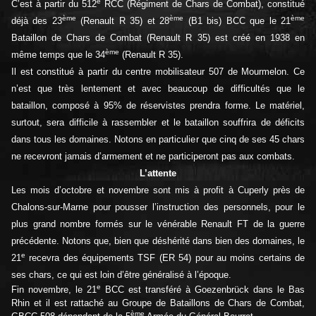
e
C’est à partir du 512
RCC (Régiment de Chars de Combat), constitué
ème
ème
ème
déjà des 23
(Renault R 35) et 28
(B1 bis) BCC que le 21
Bataillon de Chars de Combat (Renault R 35) est créé en 1938 en
ème
même temps que le 34
(Renault R 35).
Il est constitué à partir du centre mobilisateur 507 de Mourmelon. Ce
n’est que très lentement et avec beaucoup de difficultés que le
bataillon, composé à 95% de réservistes prendra forme. Le matériel,
surtout, sera difficile à rassembler et le bataillon souffrira de déficits
dans tous les domaines. Notons en particulier que cinq de ses 45 chars
ne recevront jamais d’armement et ne participeront pas aux combats.
L’attente
Les mois d’octobre et novembre sont mis à profit à Cuperly près de
Chalons-sur-Marne pour pousser l’instruction des personnels, pour le
plus grand nombre formés sur le vénérable Renault FT de la guerre
précédente. Notons que, bien que déshérité dans bien des domaines, le
e
21
recevra des équipements TSF (ER 54) pour au moins certains de
ses chars, ce qui est loin d’être généralisé à l’époque.
e
Fin novembre, le 21
BCC est transféré à Goezenbrück dans le Bas
Rhin et il est rattaché au Groupe de Bataillons de Chars de Combat,
ème