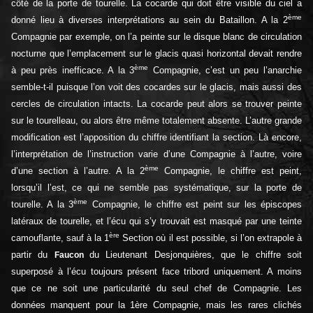
côté de la porte de tourelle. La cocarde qui doit être visible du ciel a
ème
donné lieu à diverses interprétations au sein du Bataillon. A la 2
Compagnie par exemple, on l’a peinte sur le disque blanc de circulation
nocturne que l’emplacement sur le glacis quasi horizontal devait rendre
ème
à peu près inefficace. A la 3
Compagnie, c’est un peu l’anarchie
semble-t-il puisque l’on voit des cocardes sur le glacis, mais aussi des
cercles de circulation intacts. La cocarde peut alors se trouver peinte
sur le tourelleau, ou alors être même totalement absente. L’autre grande
modification est l’apposition du chiffre identifiant la section. Là encore,
l’interprétation de l’instruction varie d’une Compagnie à l’autre, voire
ème
d’une section à l’autre. A la 2
Compagnie, le chiffre est peint,
lorsqu’il l’est, ce qui ne semble pas systématique, sur la porte de
ème
tourelle. A la 3
Compagnie, le chiffre est peint sur les épiscopes
latéraux de tourelle, et l’écu qui s’y trouvait est masqué par une teinte
ère
camouflante, sauf à la 1
Section où il est possible, si l’on extrapole à
partir du
du Lieutenant Desjonquières, que le chiffre soit
Faucon
superposé à l’écu toujours présent face tribord uniquement. A moins
que ce ne soit une particularité du seul chef de Compagnie. Les
données manquent pour la 1ère Compagnie, mais les rares clichés