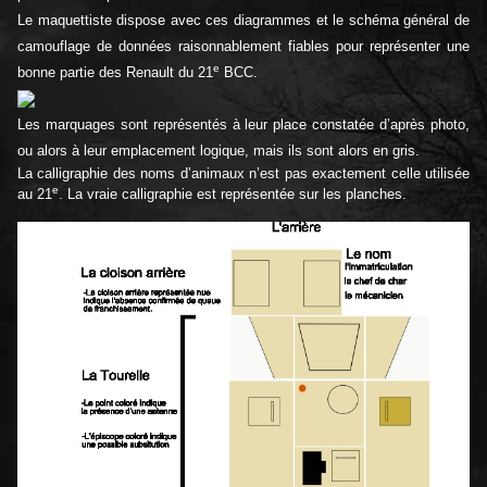
Le maquettiste dispose avec ces diagrammes et le schéma général de
camouflage de données raisonnablement fiables pour représenter une
e
bonne partie des Renault du 21
BCC.
Les marquages sont représentés à leur place constatée d’après photo,
ou alors à leur emplacement logique, mais ils sont alors en gris.
La calligraphie des noms d’animaux n’est pas exactement celle utilisée
e
au 21
. La vraie calligraphie est représentée sur les planches.