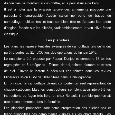
disponibles ne montrent aucun chiffre, et la persistance de l’écu.
Il est à noter que la livraison tardive des armements provoque une
particularité remarquable. Aucun canon ne porte de traces du
camouflage multi-teintes, et tous semblent être restés dans leur teinte
d’origine, foncée sur les clichés, vraisemblablement le vert olive foncé
classique.
Les planches
Les planches représentent des exemples de camouflage tels qu’ils ont
e
pu être portés au 21
BCC lors des opérations de fin juin 1940.
Le nuancier a été proposé par Pascal Danjou et comporte 16 teintes
regroupées en 3 catégories : Teintes de sol, teintes d’ombre et teintes
de ciel. J’invite le lecteur à découvrir ces teintes dans les revues
Minitracks et/ou GBM de 2009 citées dans la bibliographie.
En principe, le camouflage devrait comporter un seul représentant de
chaque catégorie. Mais les constructeurs semblent avoir interprété les
instructions de façon très libre, et chez Renault, il semble que l’on ait
atteint des sommets dans la fantaisie.
Les planches proposées sont notre interprétation des clichés noir et
blanc disponibles des camouflages visibles sur les chars décrits. Les