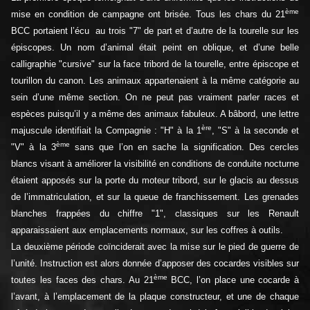
ème
mise en condition de campagne ont brisée. Tous les chars du 21
BCC portaient l’écu au trois "7" de part et d’autre de la tourelle sur les
épiscopes. Un nom d’animal était peint en oblique, et d’une belle
calligraphie "cursive" sur la face tribord de la tourelle, entre épiscope et
tourillon du canon. Les animaux appartenaient à la même catégorie au
sein d’une même section. On ne peut pas vraiment parler races et
espèces puisqu’il y a même des animaux fabuleux. A bâbord, une lettre
ère
majuscule identifiait la Compagnie : "H" à la 1
, "S" à la seconde et
ème
"V" à la 3
sans que l’on en sache la signification. Des cercles
blancs visant à améliorer la visibilité en conditions de conduite nocturne
étaient apposés sur la porte du moteur tribord, sur le glacis au dessus
de l’immatriculation, et sur la queue de franchissement. Les grenades
blanches frappées du chiffre "1", classiques sur les Renault
apparaissaient aux emplacements normaux, sur les coffres à outils.
La deuxième période coïnciderait avec la mise sur le pied de guerre de
l’unité. Instruction est alors donnée d’apposer des cocardes visibles sur
ème
toutes les faces des chars. Au 21
BCC, l’on place une cocarde à
l’avant, à l’emplacement de la plaque constructeur, et une de chaque