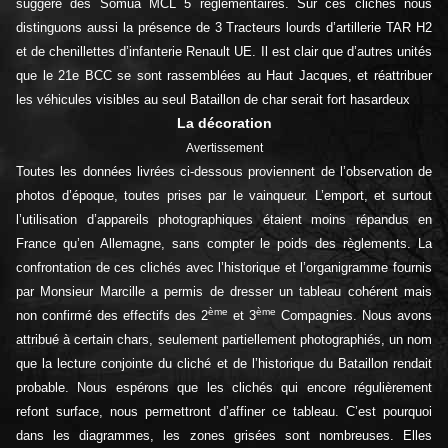
suggère des Somua MCL 5 réglementaires. Sur ces clichés nous
distinguons aussi la présence de 3 Tracteurs lourds d’artillerie TAR H2
et de chenillettes d’infanterie Renault UE. Il est clair que d’autres unités
que le 21e BCC se sont rassemblées au Haut Jacques, et réattribuer
les véhicules visibles au seul Bataillon de char serait fort hasardeux
La décoration
Avertissement
Toutes les données livrées ci-dessous proviennent de l’observation de
photos d’époque, toutes prises par le vainqueur. L’emport, et surtout
l’utilisation d’appareils photographiques étaient moins répandus en
France qu’en Allemagne, sans compter le poids des règlements. La
confrontation de ces clichés avec l’historique et l’organigramme fournis
par Monsieur Marcille a permis de dresser un tableau cohérent mais
ème
ème
non confirmé des effectifs des 2
et 3
Compagnies. Nous avons
attribué à certain chars, seulement partiellement photographiés, un nom
que la lecture conjointe du cliché et de l’historique du Bataillon rendait
probable. Nous espérons que les clichés qui encore régulièrement
refont surface, nous permettront d’affiner ce tableau. C’est pourquoi
dans les diagrammes, les zones grisées sont nombreuses. Elles