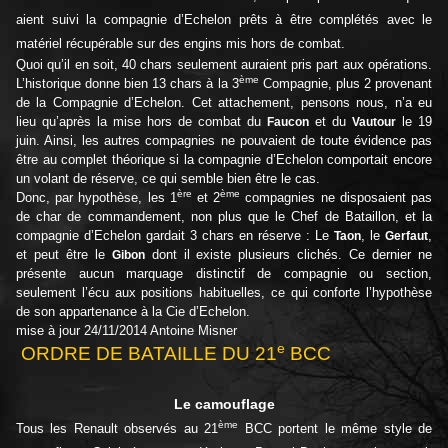
aient suivi la compagnie d’Echelon prêts à être complétés avec le
matériel récupérable sur des engins mis hors de combat.
Quoi qu’il en soit, 40 chars seulement auraient pris part aux opérations.
ème
L’historique donne bien 13 chars à la 3
Compagnie, plus 2 provenant
de la Compagnie d’Echelon. Cet attachement, pensons nous, n’a eu
lieu qu’après la mise hors de combat du
et du
le 19
Faucon
Vautour
juin. Ainsi, les autres compagnies ne pouvaient de toute évidence pas
être au complet théorique si la compagnie d’Echelon comportait encore
un volant de réserve, ce qui semble bien être le cas.
ère
ème
Donc, par hypothèse, les 1
et 2
compagnies ne disposaient pas
de char de commandement, non plus que le Chef de Bataillon, et la
compagnie d’Echelon gardait 3 chars en réserve : Le
, le
,
Taon
Gerfaut
et peut être le
dont il existe plusieurs clichés. Ce dernier ne
Gibon
présente aucun marquage distinctif de compagnie ou section,
seulement l’écu aux positions habituelles, ce qui conforte l’hypothèse
de son appartenance à la Cie d’Echelon.
mise à jour 24/11/2014 Antoine Misner
e
ORDRE DE BATAILLE DU 21
BCC
Le camouflage
ème
Tous les Renault observés au 21
BCC portent le même style de