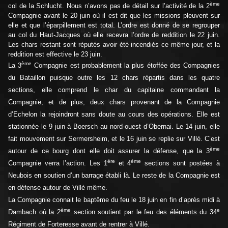
ème
col de la Schlucht. Nous n’avons pas de détail sur l’activité de la 2
Compagnie avant le 20 juin où il est dit que les missions pleuvent sur
elle et que l’éparpillement est total. L’ordre est donné de se regrouper
au col du Haut-Jacques où elle recevra l’ordre de reddition le 22 juin.
Les chars restant sont réputés avoir été incendiés ce même jour, et la
reddition est effective le 23 juin.
ème
La 3
Compagnie est probablement la plus étoffée des Compagnies
du Bataillon puisque outre les 12 chars répartis dans les quatre
sections, elle comprend le char du capitaine commandant la
Compagnie, et de plus, deux chars provenant de la Compagnie
d’Echelon la rejoindront sans doute au cours des opérations. Elle est
stationnée le 9 juin à Boersch au nord-ouest d’Obernai. Le 14 juin, elle
fait mouvement sur Sermersheim, et le 16 juin se replie sur Villé. C’est
ème
autour de ce bourg dont elle doit assurer la défense, que la 3
ère
ème
Compagnie verra l’action. Les 1
et 4
sections sont postées à
Neubois en soutien d’un barrage établi là. Le reste de la Compagnie est
en défense autour de Villé même.
La Compagnie connait le baptême du feu le 18 juin en fin d’après midi à
ème
e
Dambach où la 2
section soutient par le feu des éléments du 34
Régiment de Forteresse avant de rentrer à Villé.