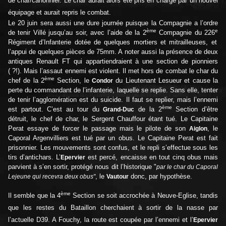
de char/canonnier. Le char aurait alors été pris en charge par un nouvel
équipage et aurait repris le combat.
Le 20 juin sera aussi une dure journée puisque la Compagnie a l’ordre
ème
e
de tenir Villé jusqu’au soir, avec l’aide de la 2
Compagnie du 226
Régiment d’Infanterie dotée de quelques mortiers et mitrailleuses, et
l’appui de quelques pièces de 75mm. A noter aussi la présence de deux
antiques Renault FT qui appartiendraient à une section de pionniers
( ?!). Mais l’assaut ennemi est violent. Il met hors de combat le char du
ème
chef de la 2
Section, le
du Lieutenant Lesueur et cause la
Condor
perte du commandant de l’infanterie, laquelle se replie. Sans elle, tenter
de tenir l’agglomération est du suicide. Il faut se replier, mais l’ennemi
ème
est partout. C’est au tour du
de la 2
Section d’être
Grand-Duc
détruit, le chef de char, le Sergent Chauffour étant tué. Le Capitaine
Perat essaye de forcer le passage mais le pilote de son
, le
Aiglon
Caporal Argenvilliers est tué par un obus. Le Capitaine Perat est fait
prisonnier. Les mouvements sont confus, et le repli s’effectue sous les
tirs d’antichars. L’
est percé, encaisse en tout cinq obus mais
Epervier
parvient à s’en sortir, protégé nous dit l’historique "
par le char du Caporal
, le
donc, par hypothèse.
Lejeune qui recevra deux obus"
Vautour
ème
Il semble que la 4
Section se soit accrochée à Neuve-Eglise, tandis
que les restes du Bataillon cherchaient à sortir de la nasse par
l’actuelle D39. A Fouchy, la route est coupée par l’ennemi et l’
Epervier