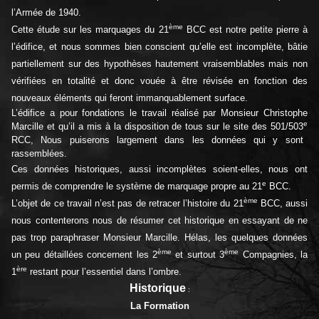
l’Armée de 1940.
ème
Cette étude sur les marquages du 21
BCC est notre petite pierre à
l’édifice, et nous sommes bien conscient qu’elle est incomplète, bâtie
partiellement sur des hypothèses hautement vraisemblables mais non
vérifiées en totalité et donc vouée à être révisée en fonction des
nouveaux éléments qui feront immanquablement surface.
L’édifice a pour fondations le travail réalisé par Monsieur Christophe
e
Marcille et qu’il a mis à la disposition de tous sur le site des 501/503
RCC
,
Nous puiserons largement dans les données qui y sont
rassemblées.
Ces données historiques, aussi incomplètes soient-elles, nous ont
e
permis de comprendre le système de marquage propre au 21
BCC.
ème
L’objet de ce travail n’est pas de retracer l’histoire du 21
BCC, aussi
nous contenterons nous de résumer cet historique en essayant de ne
pas trop paraphraser Monsieur Marcille. Hélas, les quelques données
ème
ème
un peu détaillées concernent les 2
et surtout 3
Compagnies, la
ère
1
restant pour l’essentiel dans l’ombre.
Historique
:
La Formation