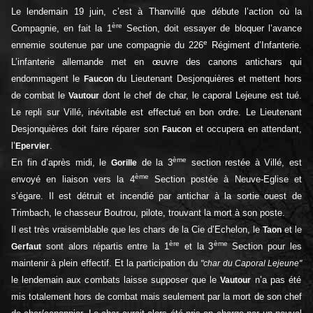
Le lendemain 19 juin, c’est à Thanvillé que débute l’action où la
ère
Compagnie, en fait la 1
Section, doit essayer de bloquer l’avance
e
ennemie soutenue par une compagnie du 226
Régiment d’Infanterie.
L’infanterie allemande met en œuvre des canons antichars qui
endommagent le
du Lieutenant Desjonquières et mettent hors
Faucon
de combat le
dont le chef de char, le caporal Lejeune est tué.
Vautour
Le repli sur Villé, inévitable est effectué en bon ordre. Le Lieutenant
Desjonquières doit faire réparer son
et occupera en attendant,
Faucon
l’
.
Epervier
ème
En fin d’après midi, le
de la 3
section restée à Villé, est
Gorille
ème
envoyé en liaison vers la 4
Section postée à Neuve-Eglise et
s’égare. Il est détruit et incendié par antichar à la sortie ouest de
Trimbach, le chasseur Boutrou, pilote, trouvant la mort à son poste.
Il est très vraisemblable que les chars de la Cie d’Echelon, le
et le
Taon
ère
ème
sont alors répartis entre la 1
et la 3
Section pour les
Gerfaut
maintenir à plein effectif. Et la participation du
"char du Caporal Lejeune"
le lendemain aux combats laisse supposer que le
n’a pas été
Vautour
mis totalement hors de combat mais seulement par la mort de son chef