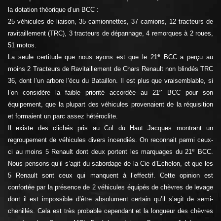
la dotation théorique d’un BCC :
25 véhicules de liaison, 35 camionnettes, 37 camions, 12 tracteurs de
ravitaillement (TRC), 3 tracteurs de dépannage, 4 remorques à 2 roues,
51 motos.
e
La seule certitude que nous ayons est que le 21
BCC a perçu au
moins 2 Tracteurs de Ravitaillement de Chars Renault non blindés TRC
36, dont l’un arbore l’écu du Bataillon. Il est plus que vraisemblable, si
e
l’on considère la faible priorité accordée au 21
BCC pour son
équipement, que la plupart des véhicules provenaient de la réquisition
et formaient un parc assez hétéroclite.
Il existe des clichés pris au Col du Haut Jacques montrant un
regroupement de véhicules divers incendiés. On reconnait parmi ceux-
e
ci au moins 5 Renault dont deux portent les marquages du 21
BCC.
Nous pensons qu’il s’agit du sabordage de la Cie d’Echelon, et que les
5 Renault sont ceux qui manquent à l’effectif. Cette opinion est
confortée par la présence de 2 véhicules équipés de chèvres de levage
dont il est impossible d’être absolument certain qu’il s’agit de semi-
chenillés. Cela est très probable cependant et la longueur des chèvres