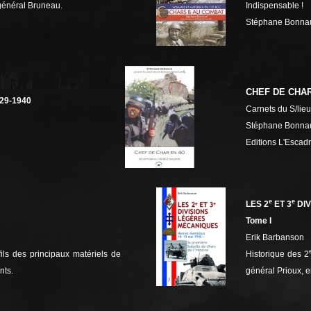
 général Bruneau.
Indispensable !
Stéphane Bonna
CHEF DE CHAR
29-1940
Carnets du S/lie
Stéphane Bonna
Editions L'Escad
e
e
LES 2
ET 3
DIV
Tome I
Erik Barbanson
fils des
principaux matériels de
Historique des 2
ts.
général Prioux, 