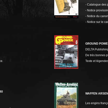
- Catalogue des 
- Notice provisoi
- Notice du cano
- Notice sur le 
GROUND POWE
DELTA Publishin
De très bonnes p
ce.
Texte et légende
40
WAFFEN ARSE
Les engins frança