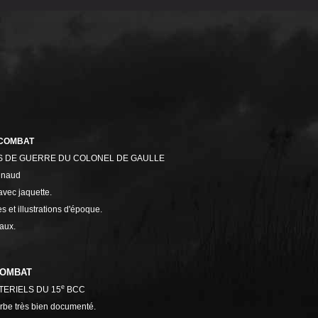
 COMBAT
S DE GUERRE DU COLONEL DE GAULLE
nnaud
avec jaquette.
 et illustrations d'époque.
eaux.
COMBAT
e
ERIELS DU 15
BCC
be très bien documenté.