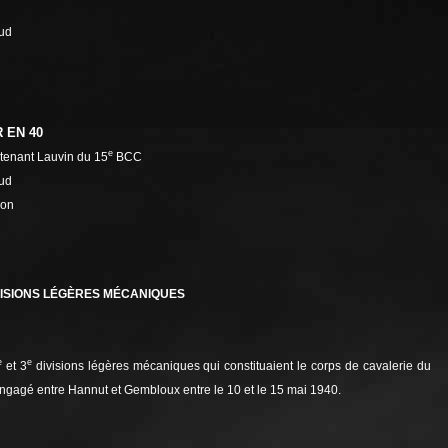
ud
 EN 40
e
utenant Lauvin du 15
BCC
ud
ron
ISIONS LÉGÈRES MÉCANIQUES
e
e
et 3
divisions légères mécaniques qui constituaient le corps de cavalerie du
engagé entre Hannut et Gembloux entre le 10 et le 15 mai 1940.