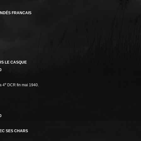
INDÉS FRANCAIS
US LE CASQUE
0
e
a 4
DCR fin mai 1940.
0
EC SES CHARS