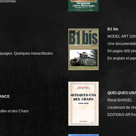
 concernée.
B1 bis
MODEL ART 200
Une documentatio
64 pages 400 ph
rquages. Quelques inexactitudes
En anglais et jap
QUELQUES-UNS
SANCE
René BARDEL
Lieutenant de ré
indée et des Chars
EDITIONS ARTH