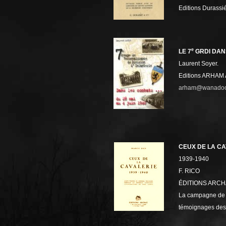
Editions Durass
e
LE 7
GRDI DANS
Laurent Soyer.
Editions ARHAM A
arham@wanadoo
CEUX DE LA CA
1939-1940
F. RICO
ÉDITIONS ARCH
La campagne de 1
témoignages des 