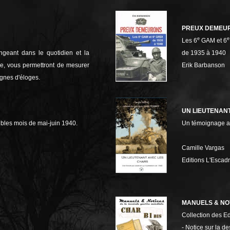
PREUX DEMEU
e
e
Les 6
GAM et 6
ngeant dans le quotidien et la
de 1935 à 1940
ise, vous permettront de mesurer
Erik Barbanson
ignes d'éloges.
UN LIEUTENAN
ibles mois de mai-juin 1940.
Un témoignage an
Camille Vargas
Editions L'Escad
MANUELS & NOT
Collection des E
- Notice sur la de