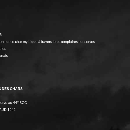
6
n sur ce char mythique à travers les exemplaires conservés.
otos
onais
 DES CHARS
e
serve au 44
BCC
AUD 1942