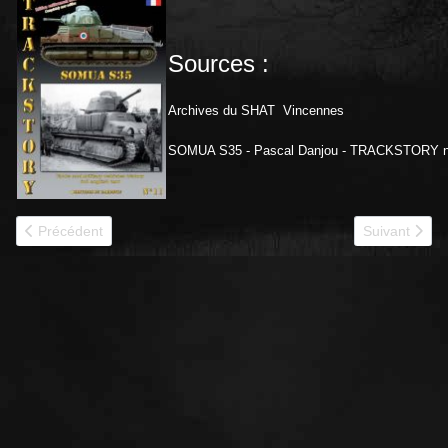
Sources :
Archives du SHAT Vincennes
SOMUA S35 - Pascal Danjou - TRACKSTORY n
Article précédent : PANHARD 178
Article suiva
Précédent
Suivant