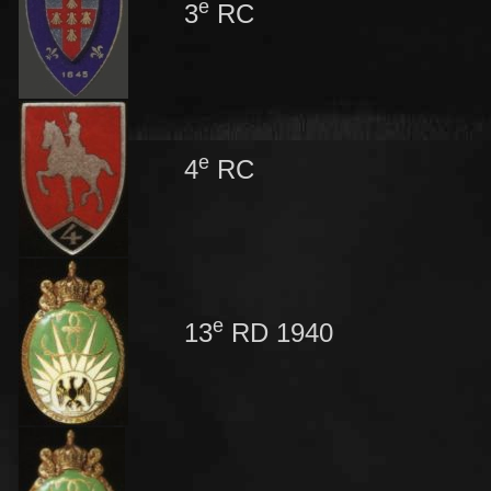
e
3
RC
e
4
RC
e
13
RD 1940