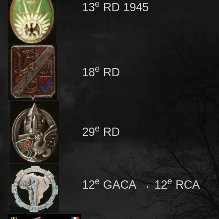
e
13
RD 1945
e
18
RD
e
29
RD
e
e
12
GACA → 12
RCA