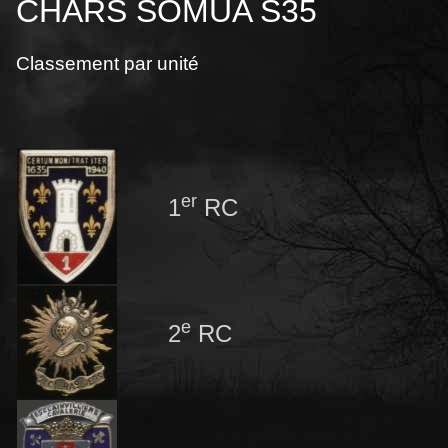
CHARS SOMUA S35
Classement par unité
er
1
RC
e
2
RC