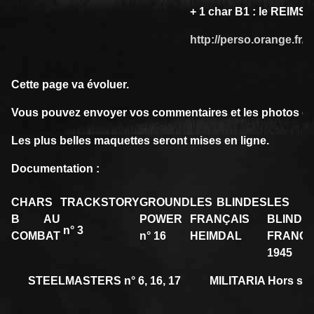
+ 1 char B1 : le REIMS
http://perso.orange.fr/
Cette page va évoluer.
Vous pouvez envoyer vos commentaires et les photos de 
Les plus belles maquettes seront mises en ligne.
Documentation :
CHARS
TRACKSTORY
GROUND
LES BLINDES
LES 
B AU
POWER
FRANÇAIS
BLINDE
n° 3
COMBAT
n° 16
HEIMDAL
FRANCA
1945
STEELMASTERS n° 6, 16, 17
MILITARIA Hors séri