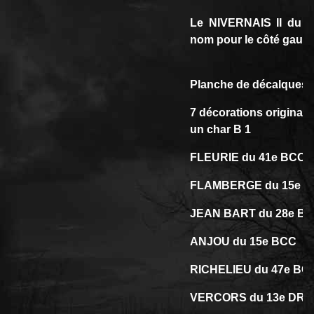
Le NIVERNAIS II du 3
nom pour le côté gauche
Planche de décalques É
7 décorations original
un char B 1
FLEURIE du 41e BCC
FLAMBERGE du 15e 
JEAN BART du 28e BC
ANJOU du 15e BCC
RICHELIEU du 47e BC
VERCORS du 13e DRA