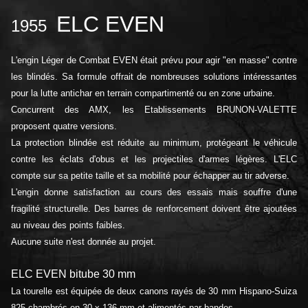
ELC EVEN
1955
L'engin Léger de Combat EVEN était prévu pour agir "en masse" contre
les blindés. Sa formule offrait de nombreuses solutions intéressantes
pour la lutte antichar en terrain compartimenté ou en zone urbaine.
Concurrent des AMX, les Etablissements BRUNON-VALETTE
proposent quatre versions.
La protection blindée est réduite au minimum, protégeant le véhicule
contre les éclats d'obus et les projectiles d'armes légères. L'ELC
compte sur sa petite taille et sa mobilité pour échapper au tir adverse.
L'engin donne satisfaction au cours des essais mais souffre d'une
fragilité structurelle. Des barres de renforcement doivent être ajoutées
au niveau des points faibles.
Aucune suite n'est donnée au projet.
ELC EVEN bitube 30 mm
La tourelle est équipée de deux canons rayés de 30 mm Hispano-Suiza
825 chambrés en 30 x 136 mm et alimentés par bandes.