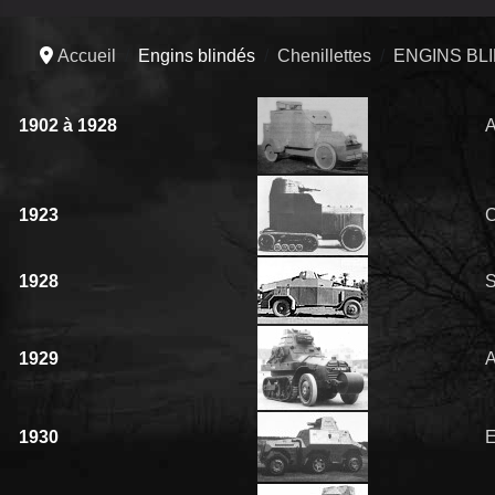
Accueil
Engins blindés
Chenillettes
ENGINS BL
1902 à 1928
1923
1928
S
1929
1930