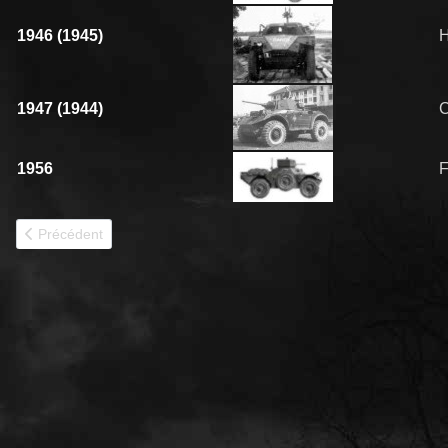
1946 (1945)
1947 (1944)
1956
Article précédent : CHENILLETTES
Précédent