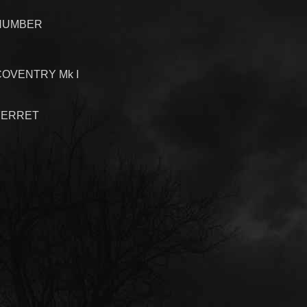
HUMBER
COVENTRY Mk I
FERRET