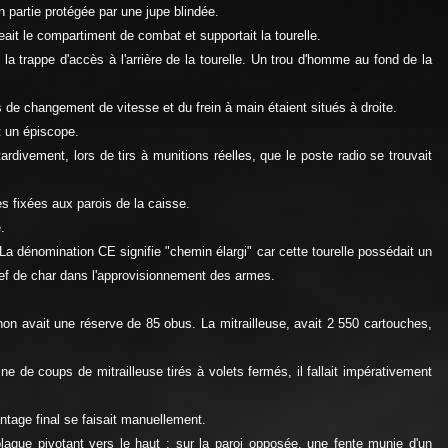
en partie protégée par une jupe blindée.
ait le compartiment de combat et supportait la tourelle.
la trappe d'accès à l'arrière de la tourelle. Un trou d'homme au fond de la
 de changement de vitesse et du frein à main étaient situés à droite.
et un épiscope.
rdivement, lors de tirs à munitions réelles, que le poste radio se trouvait
es fixées aux parois de la caisse.
.
a dénomination CE signifie "chemin élargi" car cette tourelle possédait un
hef de char dans l'approvisionnement des armes.
on avait une réserve de 85 obus. La mitrailleuse, avait 2 550 cartouches,
e de coups de mitrailleuse tirés à volets fermés, il fallait impérativement
intage final se faisait manuellement.
laque pivotant vers le haut ; sur la paroi opposée, une fente munie d'un