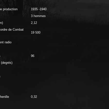
e production
1935 -1940
3 hommes
m)
2,12
 ordre de Combat
19 500
nt radio
s
96
 (degrés)
s
henille
0,32