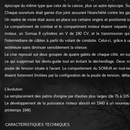
épiscope du même type que celui de la caisse, plus un autre épiscope. Sur 
Chaque ouverture était garnie d'un joint assurant l'étanchéité contre les g
Un repère de visée était aussi en place sur certains engins et positionné sur
Le compartiment de combat et le compartiment moteur étaient séparés par u
moteur, un Somua 8 cylindres en V de 190 CV, et la transmission qui c
l'intermédiaire de câbles à partir du volant de conduite. Celui-ci, grâce à 
extérieure sans diminuer sensiblement la vitesse.
Le char reposait sur deux groupes de quatre galets de chaque côté, en sus du
ce qui supprimait les dents-guide tout en évitant le déchenillage. Deux r
poulie de tension située à l'avant. Le comportement du SOMUA en tout-terr
étaient fortement limitées par la configuration de la poulie de tension, défau
L'évolution
Le remplacement des patins d'origine par d'autres plus larges (de 75 à 10
Le développement de la puissance moteur aboutit en 1940 à un nouveau m
printemps 1940.
CARACTERISTIQUES TECHNIQUES