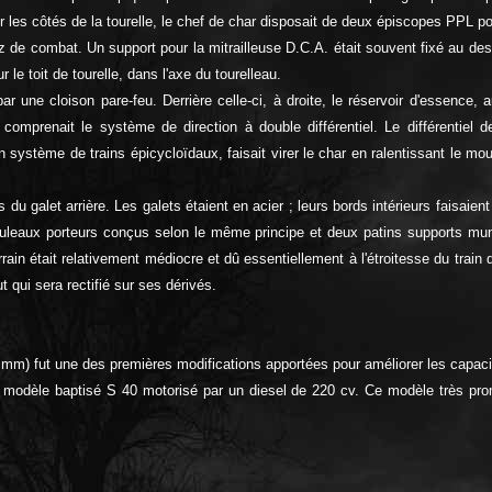
les côtés de la tourelle, le chef de char disposait de deux épiscopes PPL pou
az de combat. Un support pour la mitrailleuse D.C.A. était souvent fixé au des
 le toit de tourelle, dans l'axe du tourelleau.
ne cloison pare-feu. Derrière celle-ci, à droite, le réservoir d'essence, a
omprenait le système de direction à double différentiel. Le différentie
un système de trains épicycloïdaux, faisait virer le char en ralentissant le m
 galet arrière. Les galets étaient en acier ; leurs bords intérieurs faisaient u
ouleaux porteurs conçus selon le même principe et deux patins supports munis
ain était relativement médiocre et dû essentiellement à l'étroitesse du train
t qui sera rectifié sur ses dérivés.
5 mm) fut une des premières modifications apportées pour améliorer les capac
odèle baptisé S 40 motorisé par un diesel de 220 cv. Ce modèle très prom