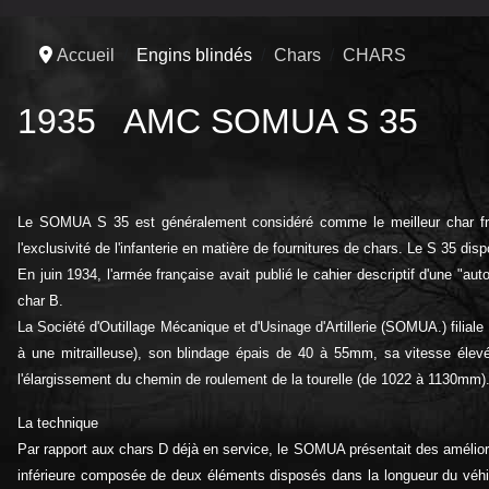
Accueil
Engins blindés
Chars
CHARS
1935 AMC SOMUA S 35
Le SOMUA S 35 est généralement considéré comme le meilleur char françai
l'exclusivité de l'infanterie en matière de fournitures de chars. Le S 35 di
En juin 1934, l'armée française avait publié le cahier descriptif d'une "a
char B.
La Société d'Outillage Mécanique et d'Usinage d'Artillerie (SOMUA.) fili
à une mitrailleuse), son blindage épais de 40 à 55mm, sa vitesse élevé
l'élargissement du chemin de roulement de la tourelle (de 1022 à 1130mm). 
La technique
Par rapport aux chars D déjà en service, le SOMUA présentait des améliorat
inférieure composée de deux éléments disposés dans la longueur du véhicu