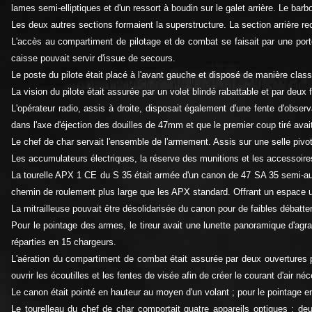
lames semi-elliptiques et d'un ressort à boudin sur le galet arrière. Le barb
Les deux autres sections formaient la superstructure. La section arrière re
L'accès au compartiment de pilotage et de combat se faisait par une porte 
caisse pouvait servir d'issue de secours.
Le poste du pilote était placé à l'avant gauche et disposé de manière clas
La vision du pilote était assurée par un volet blindé rabattable et par deux 
L'opérateur radio, assis à droite, disposait également d'une fente d'obser
dans l'axe d'éjection des douilles de 47mm et que le premier coup tiré av
Le chef de char servait l'ensemble de l'armement. Assis sur une selle pivot
Les accumulateurs électriques, la réserve des munitions et les accessoires
La tourelle APX 1 CE du S 35 était armée d'un canon de 47 SA 35 semi-auto
chemin de roulement plus large que les APX standard. Offrant un espace u
La mitrailleuse pouvait être désolidarisée du canon pour de faibles débatte
Pour le pointage des armes, le tireur avait une lunette panoramique d'ag
réparties en 15 chargeurs.
L'aération du compartiment de combat était assurée par deux ouvertures pla
ouvrir les écoutilles et les fentes de visée afin de créer le courant d'air né
Le canon était pointé en hauteur au moyen d'un volant ; pour le pointage en 
Le tourelleau du chef de char comportait quatre appareils optiques : de