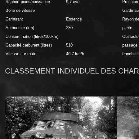
Rapport poids/puissance
9,7 cv/t
Pression 
Boite de vitesse
Garde au
Carburant
Essence
Rayon de
Autonomie (km)
230
pente
Consommation (litres/100km)
Obstacle 
Capacité carburant (litres)
510
passage 
Vitesse sur route
40,7 km/h
franchis
CLASSEMENT INDIVIDUEL DES CHAR