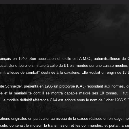
s en 1940. Son appellation officielle est A.M.C., automitrailleuse de Cav
sposait d'une tourelle similaire à celle du B1 bis montée sur une caisse moulée.
utomitrailleuse de combat" destinée à la cavalerie. Elle voulait un engin de 1
ale de Schneider, présenta en 1935 un prototype (CA3) répondant aux normes, 
e et la maniabilité dont il se montra capable malgré ses 19 tonnes. Il fu
Le modèle définitif référencé CA4 est adopté sous le nom de " char 1935 S ". 
ions originales en particulier au niveau de la caisse réalisée en blindage m
le, contenait le moteur, la transmission et les commandes, et portait la sus