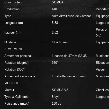
Constructeur
SOMUA
Production
440
Période d
Type
AutoMitrailleuse de Combat
Équipage
Longueur (m)
5,38
Largeur (
Poids en
hauteur (m)
2,62
(kg)
blindage
47 à 40 mm
Équipeme
ARMEMENT
Armement principal
1 canon de 47mm SA 35
Munition
Rotation (degrés)
360°
Élévation
Rotation (360°)
-
Viseur
Armement secondaire
1 mitrailleuse de 7,5mm
Munition
MOBILITE
Moteur
SOMUA V8
Chenilles
Type & Cylindrée
8 cyl
Largeur c
Puissance (max.)
190 cv