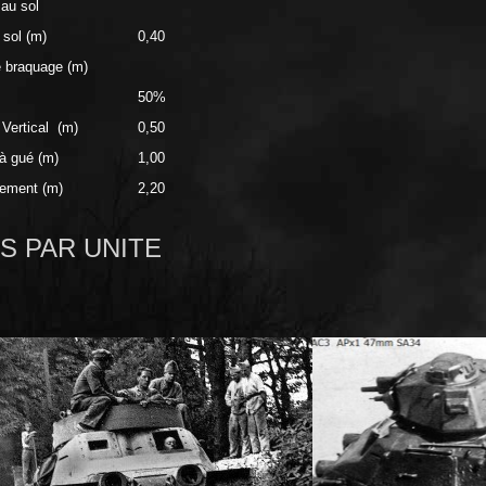
au sol
 sol (m)
0,40
 braquage (m)
50%
Vertical (m)
0,50
à gué (m)
1,00
sement (m)
2,20
S PAR UNITE