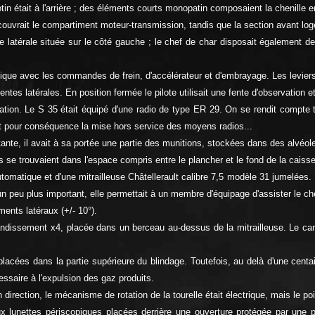
otin était à l'arrière ; des éléments courts monopatin composaient la chenille 
couvrait le compartiment moteur-transmission, tandis que la section avant loge
latérale située sur le côté gauche ; le chef de char disposait également de 
sique avec les commandes de frein, d'accélérateur et d'embrayage. Les leviers
fentes latérales. En position fermée le pilote utilisait une fente d'observation 
vation. Le S 35 était équipé d'une radio de type ER 29. On se rendit compte ta
ait pour conséquence la mise hors service des moyens radios...
ante, il avait à sa portée une partie des munitions, stockées dans des alvéol
 se trouvaient dans l'espace compris entre le plancher et le fond de la caisse
matique et d'une mitrailleuse Châtellerault calibre 7,5 modèle 31 jumelées. L
n peu plus important, elle permettait à un membre d'équipage d'assister le c
ments latéraux (+/- 10°).
randissement x4, placée dans un berceau au-dessus de la mitrailleuse. Le can
cées dans la partie supérieure du blindage. Toutefois, au delà d'une centain
cessaire à l'expulsion des gaz produits.
direction, le mécanisme de rotation de la tourelle était électrique, mais le po
ux lunettes périscopiques placées derrière une ouverture protégée par une p