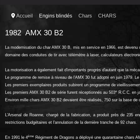
Accueil
Engins blindés
Chars
CHARS
1982 AMX 30 B2
La modernisation du char AMX 30 B, mis en service en 1966, est devenu un
domaine des conduites de tir avec télémètre à laser, calculateurs électroni
La motorisation a également fait d'importants progrès d'autant que la mécan
Le programme de remise à niveau de l'AMX 30 fut adopté en juin 1979. Le
Les premiers exemplaires produits subirent un programme de vieillissemen
e
Les premiers AMX 30 B2 de série furent réceptionnés au 503
R.C.C. en ja
Environ mille chars AMX 30 B2 devaient être réalisés, 750 sur la base de ch
L'Arsenal de Roanne, chargé de la fabrication, a produit près de 235 en
restrictions budgétaires et l'annulation de la dernière tranche de 92 chars.
ème
En 1991 le 4
Régiment de Dragons a déployé une quarantaine chars AMX