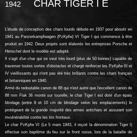
CHAR TIGER I E
1942
L'étude de conception des chars lourds débute en 1937 pour aboutir en
1941 au
Panzerkampfwagen (PzKpfw) VI Tiger I
qui commence à être
produit
en 1942
. Deux projets sont élaborés les entreprises
Porsche et
Henschel dont le modèle est adopté
.
Il s'agit d'un char qui se veut très lourd (plus de 50 tonnes) capable de
traverser toutes sortes d'obstacles et chargé renforcer les PzKpfw III et
IV vieillissants qui n'ont pas été très brillants contre les chars français
et britanniques en 1940.
Armé du redoutable canon de 88 qui n'est autre que l'excellent canon de
88 mm Flak 36 monté sur tourelle, le char Tiger I est doté d'un épais
blindage (entre 8 et 10 cm de blindage selon les emplacements) le
protégeant de la grande majorité des armes antichars et assurant son
invulnérabilité contre les tirs frontaux.
Le char PzKpfw VI (Le 5 mars 1943, il reçoit la dénomination Tiger I)
effectue son baptême du feu sur le front russe, lors de la bataille de