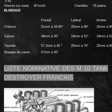
0.91
Vitesse sur route 40 km/h Chenilles 79 patins
BLINDAGE
Frontal
Latéral
Arrière
Châssis :
51mm à 34-90°
25mm à 90°
25mm à 9
Caisse :
38mm à 35°
19mm à 52°
19mm à 5
Tourelle :
57,2mm
à
45 °
25mm à 75°
25mm à 9
Masque de canon :
57mm à 45°
LISTE NOMINATIVE DES M 10 TANK
DESTROYER FRANCAIS