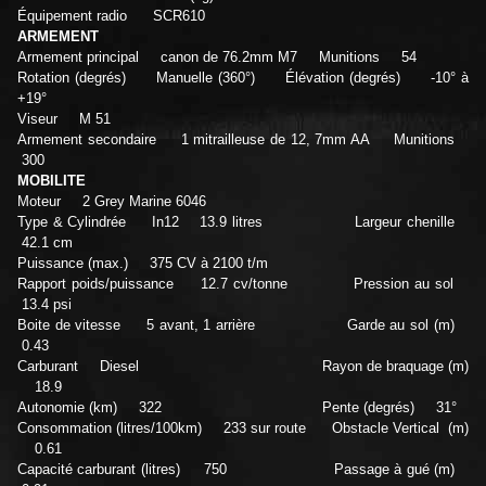
Équipement radio SCR610
ARMEMENT
Armement principal canon de 76.2mm M7 Munitions 54
Rotation (degrés) Manuelle (360°) Élévation (degrés) -10° à
+19°
Viseur M 51
Armement secondaire 1 mitrailleuse de 12, 7mm AA Munitions
300
MOBILITE
Moteur 2 Grey Marine 6046
Type & Cylindrée In12 13.9 litres Largeur chenille
42.1 cm
Puissance (max.) 375 CV à 2100 t/m
Rapport poids/puissance 12.7 cv/tonne Pression au sol
13.4 psi
Boite de vitesse 5 avant, 1 arrière Garde au sol (m)
0.43
Carburant Diesel Rayon de braquage (m)
18.9
Autonomie (km) 322 Pente (degrés) 31°
Consommation (litres/100km) 233 sur route Obstacle Vertical (m)
0.61
Capacité carburant (litres) 750 Passage à gué (m)