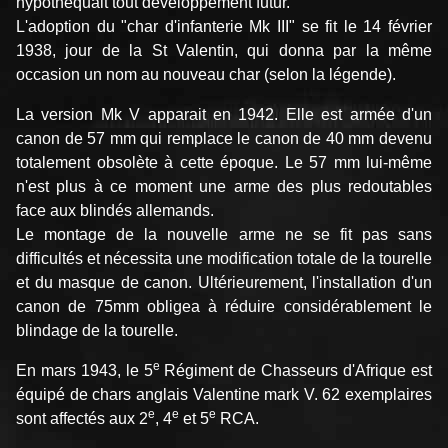
hypothéquait tout développement futur.
L'adoption du "char d'infanterie Mk III" se fit le 14 février
1938, jour de la St Valentin, qui donna par la même
occasion un nom au nouveau char (selon la légende).
La version Mk V apparait en 1942. Elle est armée d'un
canon de 57 mm qui remplace le canon de 40 mm devenu
totalement obsolète à cette époque. Le 57 mm lui-même
n'est plus à ce moment une arme des plus redoutables
face aux blindés allemands.
Le montage de la nouvelle arme ne se fit pas sans
difficultés et nécessita une modification totale de la tourelle
et du masque de canon. Ultérieurement, l'installation d'un
canon de 75mm obligea à réduire considérablement le
blindage de la tourelle.
e
En mars 1943, le 5
Régiment de Chasseurs d'Afrique est
équipé de chars anglais Valentine mark V. 62 exemplaires
e
e
e
sont affectés aux 2
, 4
et 5
RCA.