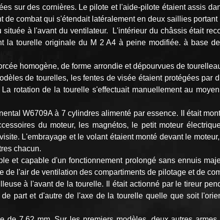
ées sur des cornières. Le pilote et l'aide-pilote étaient assis 
nt de combat qui s'étendait latéralement en deux saillies portan
eu située à l'avant du ventilateur. L'intérieur du châssis était
 la tourelle originale du M 2 A4 à peine modifiée. à base de
nforcée homogène, de forme arrondie et dépourvues de tourelleau
dèles de tourelles, les fentes de visée étaient protégées par d
La rotation de la tourelle s'effectuait manuellement au moyen d
inental W6709A à 7 cylindres alimenté par essence. II était mon
cessoires du moteur, les magnétos, le petit moteur électriq
 visite. L'embrayage et le volant étaient monté devant le moteur,
tres chacun.
le et capable d'un fonctionnement prolongé sans ennuis majeurs
ie de l'air de ventilation des compartiments de pilotage et de co
se à l'avant de la tourelle. Il était actionné par le tireur pe
e part et d'autre de l'axe de la tourelle quelle que soit l'orie
euse de 7,62 mm. Sur les premiers modèles, deux autres armes 