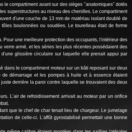
dans le compartiment avant sur des sièges "anatomiques" dotés
t les superstructures au niveau des chenilles. Le compartiment
 recouvert d'une couche de 13 mm de matériau isolant doublé de
 tôles boulonnées ou soudées. Le tourelleau était de forme
. Pour une meilleure protection des occupants, l'intérieur des
u verre armé, et les séries les plus récentes possédaient des
'une glissière circulaire sur laquelle elle prenait appui par
té dans le compartiment moteur sur un bâti reposant sur deux
ue de démarrage et les pompes à huile et à essence étaient
 juste derrière la paroi contre laquelle se trouvaient des deux
. L'air de refroidissement arrivait au moteur par un orifice
mbat.
ndant que le chef de char tenait lieu de chargeur. Le jumelage
ntation de celle‑ci. L'affût gyrostabilisé permettait une bonne
de même calibre étaient montées dans les saillies latérales