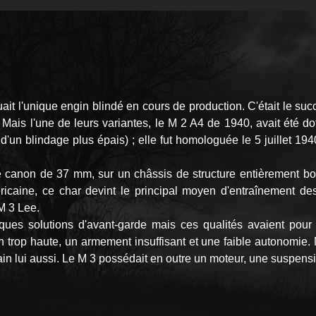
tuait l'unique engin blindé en cours de production. C'était le s
 Mais l'une de leurs variantes, le M 2 A4 de 1940, avait été
 blindage plus épais) ; elle fut homologuée le 5 juillet 1940,
 canon de 37 mm, sur un châssis de structure entièrement bo
icaine, ce char devint le principal moyen d'entraînement des
 M 3 Lee.
ues solutions d'avant‑garde mais ces qualités avaient pour c
 trop haute, un armement insuffisant et une faible autonomie. 
n lui aussi. Le M 3 possédait en outre un moteur, une suspension 