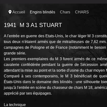
Accueil
Engins blindés
Chars
CHARS
1941 M 3 A1 STUART
A l'entrée en guerre des Etats‑Unis, le char léger M 3 consti
tous deux n'étaient armés que de mitrailleuses de 7,62 mm.
campagnes de Pologne et de France (notamment le besoin d'un
grande série.
Les premiers exemplaires du M 3 furent armés de ce même
cavalerie confédérée pendant la guerre de Sécession amér
attendant la mise au point et la sortie d'usine du char moyen
Comparé à ses contemporains, le M 3 bénéficiait de quelq
États‑Unis dans le domaine des blindés : une silhouette bien
jusqu'à l'entrée en scène du chasseur de chars M 18, américai
apprécié par ses équipages.
La technique