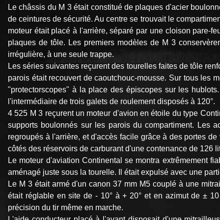
Le châssis du M 3 était constitué de plaques d'acier boulonn
de ceintures de sécurité. Au centre se trouvait le compartime
moteur était placé à l'arrière, séparé par une cloison pare-f
plaques de tôle. Les premiers modèles de M 3 conservèrent
irrégulière, à une seule trappe.
Les séries suivantes reçurent des tourelles faites de tôle re
parois était recouvert de caoutchouc‑mousse. Sur tous les mo
"protectorscopes" à la place des épiscopes sur les hublots. 
l'intermédiaire de trois galets de roulement disposés à 120°.
4 525 M 3 reçurent un moteur d'avion en étoile du type Cont
supports boulonnés sur les parois du compartiment. Les ac
regroupés à l'arrière, et d'accès facile grâce à des portes de
côtés des réservoirs de carburant d'une contenance de 126 li
Le moteur d'aviation Continental se montra extrêmement fiab
aménagé juste sous la tourelle. Il était expulsé avec une part
Le M 3 était armé d'un canon 37 mm M5 couplé à une mitrailleu
était réglable en site de ‑ 10° à + 20° et en azimut de ± 10 d
précision du tir même en marche.
L'aide conducteur placé à l'avant disposait d'une mitraill