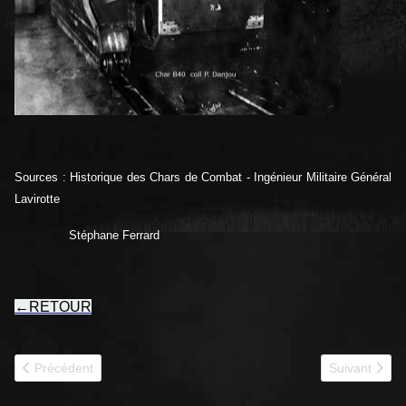
Sources : Historique des Chars de Combat - Ingénieur Militaire Général
Lavirotte
Stéphane Ferrard
←
RETOUR
Article précédent : 1939 Batignolles-Chatillon DP3
Article suiva
Précédent
Suivant