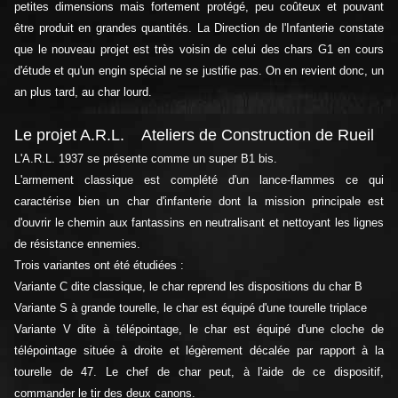
petites dimensions mais fortement protégé, peu coûteux et pouvant
être produit en grandes quantités. La Direction de l'Infanterie constate
que le nouveau projet est très voisin de celui des chars G1 en cours
d'étude et qu'un engin spécial ne se justifie pas. On en revient donc, un
an plus tard, au char lourd.
Le projet A.R.L. Ateliers de Construction de Rueil
L'A.R.L. 1937 se présente comme un super B1 bis.
L'armement classique est complété d'un lance-flammes ce qui
caractérise bien un char d'infanterie dont la mission principale est
d'ouvrir le chemin aux fantassins en neutralisant et nettoyant les lignes
de résistance ennemies.
Trois variantes ont été étudiées :
Variante C dite classique, le char reprend les dispositions du char B
Variante S à grande tourelle, le char est équipé d'une tourelle triplace
Variante V dite à télépointage, le char est équipé d'une cloche de
télépointage située à droite et légèrement décalée par rapport à la
tourelle de 47. Le chef de char peut, à l'aide de ce dispositif,
commander le tir des deux canons.