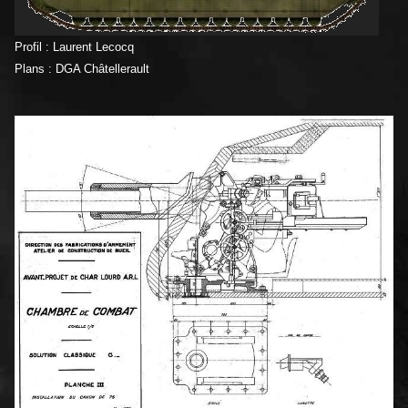
Profil : Laurent Lecocq
Plans : DGA Châtellerault