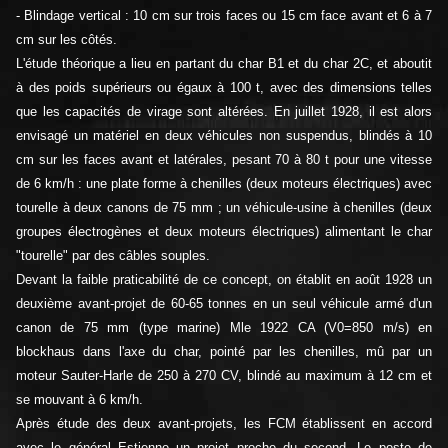
- Blindage vertical : 10 cm sur trois faces ou 15 cm face avant et 6 à 7
cm sur les côtés.
L'étude théorique a lieu en partant du char B1 et du char 2C, et aboutit
à des poids supérieurs ou égaux à 100 t, avec des dimensions telles
que les capacités de virage sont altérées. En juillet 1928, il est alors
envisagé un matériel en deux véhicules non suspendus, blindés à 10
cm sur les faces avant et latérales, pesant 70 à 80 t pour une vitesse
de 6 km/h : une plate forme à chenilles (deux moteurs électriques) avec
tourelle à deux canons de 75 mm ; un véhicule-usine à chenilles (deux
groupes électrogènes et deux moteurs électriques) alimentant le char
"tourelle" par des câbles souples.
Devant la faible praticabilité de ce concept, on établit en août 1928 un
deuxième avant-projet de 60-65 tonnes en un seul véhicule armé d'un
canon de 75 mm (type marine) Mle 1922 CA (V0=850 m/s) en
blockhaus dans l'axe du char, pointé par les chenilles, mû par un
moteur Sauter-Harle de 250 à 270 CV, blindé au maximum à 12 cm et
se mouvant à 6 km/h.
Après étude des deux avant-projets, les FCM établissent en accord
avec le général Estienne un projet proche du second. Le poste de