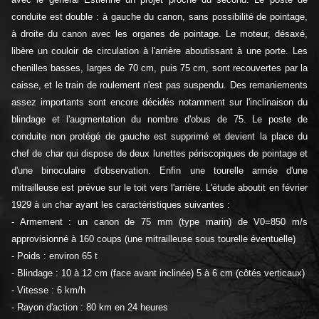
conduite est double : à gauche du canon, sans possibilité de pointage,
à droite du canon avec les organes de pointage. Le moteur, désaxé,
libère un couloir de circulation à l'arrière aboutissant à une porte. Les
chenilles basses, larges de 70 cm, puis 75 cm, sont recouvertes par la
caisse, et le train de roulement n'est pas suspendu. Des remaniements
assez importants sont encore décidés notamment sur l'inclinaison du
blindage et l'augmentation du nombre d'obus de 75. Le poste de
conduite non protégé de gauche est supprimé et devient la place du
chef de char qui dispose de deux lunettes périscopiques de pointage et
d'une binoculaire d'observation. Enfin une tourelle armée d'une
mitrailleuse est prévue sur le toit vers l'arrière. L'étude aboutit en février
1929 à un char ayant les caractéristiques suivantes :
- Armement : un canon de 75 mm (type marin) de V0=850 m/s
approvisionné à 160 coups (une mitrailleuse sous tourelle éventuelle)
- Poids : environ 65 t
- Blindage : 10 à 12 cm (face avant inclinée) 5 à 6 cm (côtés verticaux)
- Vitesse : 6 km/h
- Rayon d'action : 80 km en 24 heures