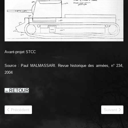
Avant-projet STCC
Source : Paul MALMASSARI. Revue historique des armées, n° 234,
2004
←
RETOUR
Article précédent : 1929 Char Renault D1
Article suiva
Précédent
Suivant