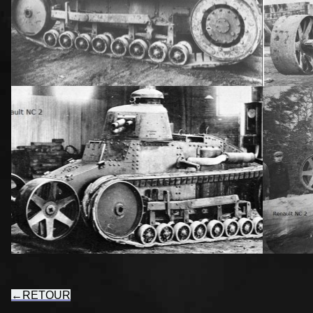
←
RETOUR