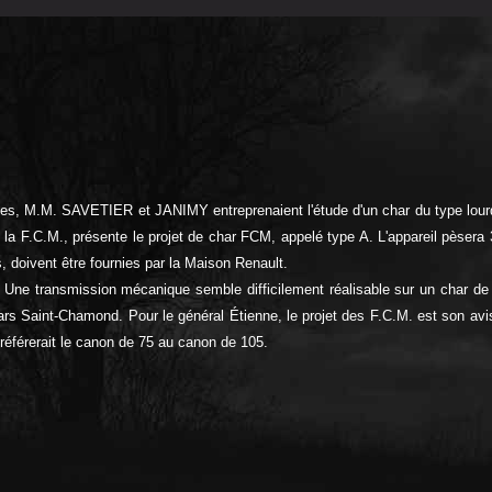
les, M.M. SAVETIER et JANIMY entreprenaient l'étude d'un char du type lou
e la F.C.M., présente le projet de char FCM, appelé type A. L'appareil pèsera
 doivent être fournies par la Maison Renault.
ne transmission mécanique semble difficilement réalisable sur un char de 4
hars Saint-Chamond. Pour le général Étienne, le projet des F.C.M. est son avi
préférerait le canon de 75 au canon de 105.