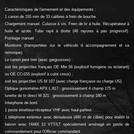
Caractéristiques de l'armement et des équipements :
1 canon de 155 mm de 33 calibres à frein de bouche.
Chargement manuel. Culasse à vis. Frein de tir à huile. Récupérateur à
huile et azote. Tube rayé à droite (48 rayures à pas progressif).
Pointage manuel
Munitions (transportées sur le véhicule d accompagnement et sa
remorque).
Le canon peut tirer (avec gargousses) :
soit les projectiles français OE Mle 56 (explosif fumigène ou éclairant)
ou OE CCr155 (explosif à culot creux) ;
soit les projectiles US M 107 (avec charge française ou charge US).
Optique goniomètre APX L 817 : grossissement 4 champ 175 m
lunette de tir direct M 321 : grossissement à champ 180 m
Interphone de bord.
1 poste émetteur-récepteur VHF avec haut-parleur.
1 téléphone extérieur avec dérouleuse (400 m de câble) pour établir la
liaison avec l'AMX 13 VTT/LT spécialement aménagé en poste de
commandement pour l'Officier commandant.