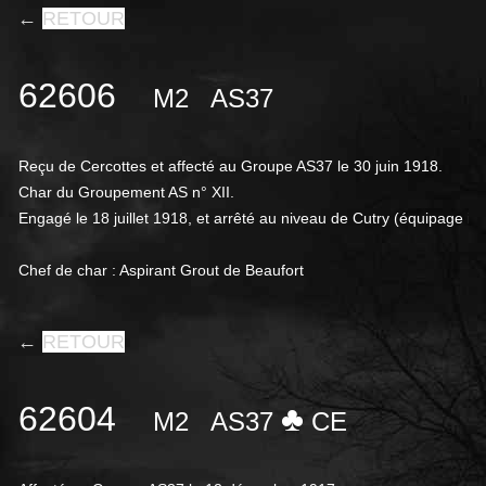
←
RETOUR
62606
M2
AS37
Reçu de Cercottes et affecté au Groupe AS37 le 30 juin 1918.
Char du Groupement AS n° XII.
Engagé le 18 juillet 1918, et arrêté au niveau de Cutry (équipage i
Chef de char : Aspirant Grout de Beaufort
←
RETOUR
62604
♣
M2
AS37
CE