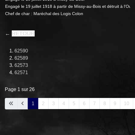
Engagé le 19 juillet 1918 à partir de Missy-au-Bois et détruit à l'Oues
Chef de char : Maréchal des Logis Colon
←
RETOUR
62590
62589
62573
62571
Page 1 sur 26
1
2
3
4
5
6
7
8
9
10