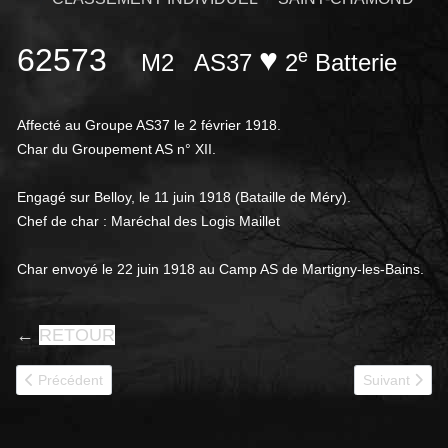
62573
♥
e
M2
AS37
2
Batterie
Affecté au Groupe AS37 le 2 février 1918.
Char du Groupement AS n° XII.
Engagé sur Belloy, le 11 juin 1918 (Bataille de Méry).
Chef de char : Maréchal des Logis Maillet
Char envoyé le 22 juin 1918 au Camp AS de Martigny-les-Bains.
←
RETOUR
Article précédent : 62589
Article suivan
Précédent
Suivant