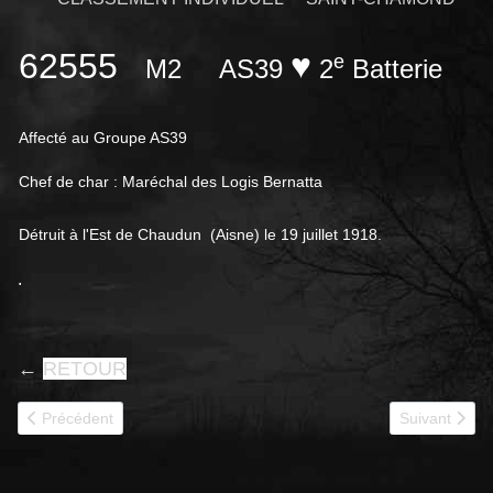
62555
♥
e
M2
AS39
2
Batterie
Affecté au Groupe AS39
Chef de char : Maréchal des Logis Bernatta
Détruit à l'Est de Chaudun (Aisne) le 19 juillet 1918.
.
←
RETOUR
Article précédent : 62568
Article suivan
Précédent
Suivant