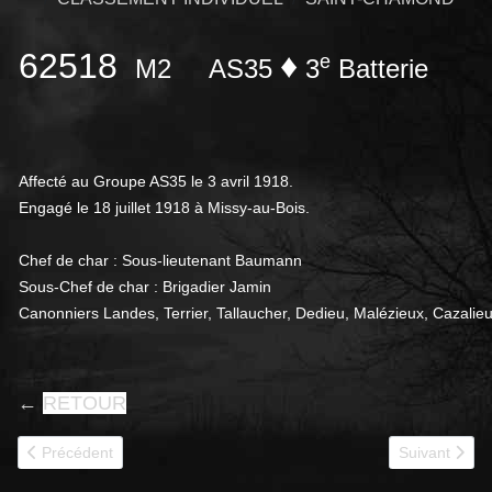
62518
♦
e
M2
AS35
3
Batterie
Affecté au Groupe AS35 le 3 avril 1918.
Engagé le 18 juillet 1918 à Missy-au-Bois.
Chef de char : Sous-lieutenant Baumann
Sous-Chef de char : Brigadier Jamin
Canonniers Landes, Terrier, Tallaucher, Dedieu, Malézieux, Cazalieu
←
RETOUR
Article précédent : 62532
Article suivan
Précédent
Suivant