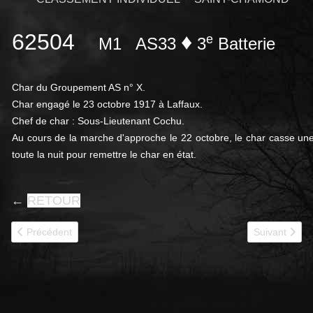
62504
♦
e
M1
AS33
3
Batterie
Char du Groupement AS n° X.
Char engagé le 23 octobre 1917 à Laffaux.
Chef de char : Sous-Lieutenant Cochu.
Au cours de la marche d'approche le 22 octobre, le char casse une c
toute la nuit pour remettre le char en état.
←
RETOUR
Article précédent : 62505
Article suivan
Précédent
Suivant