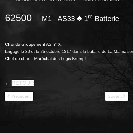
62500
♠
re
M1
AS33
1
Batterie
Char du Groupement AS n° X.
Engagé le 23 et le 25 octobre 1917 dans la bataille de La Malmaiso
Chef de char : Maréchal des Logis Krempf
←
RETOUR
Article précédent : 62501
Article suivan
Précédent
Suivant