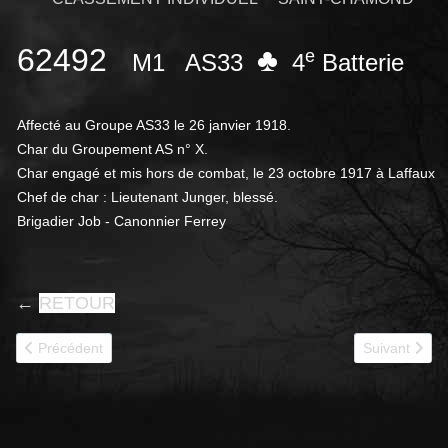
62492
♣
e
M1
AS33
4
Batterie
Affecté au Groupe AS33 le 26 janvier 1918.
Char du Groupement AS n° X.
Char engagé et mis hors de combat, le 23 octobre 1917 à Laffaux
Chef de char : Lieutenant Junger, blessé.
Brigadier Job - Canonnier Ferrey
←
RETOUR
Article précédent : 62494
Article suivan
Précédent
Suivant