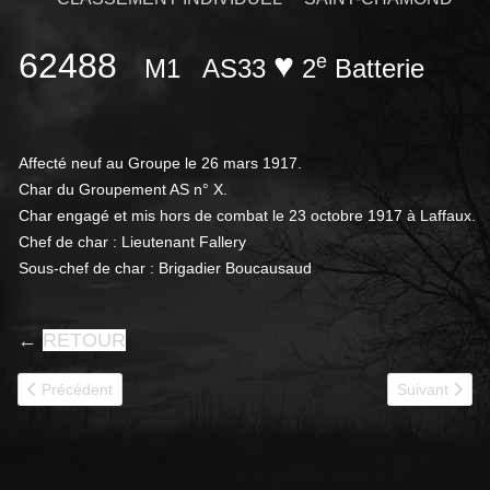
62488
♥
e
M1
AS33
2
Batterie
Affecté neuf au Groupe le 26 mars 1917.
Char du Groupement AS n° X.
Char engagé et mis hors de combat le 23 octobre 1917 à Laffaux.
Chef de char : Lieutenant Fallery
Sous-chef de char : Brigadier Boucausaud
←
RETOUR
Article précédent : 62492
Article suivan
Précédent
Suivant