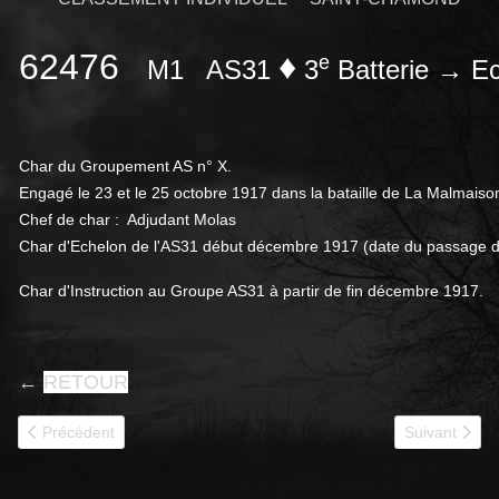
62476
♦
e
M1
AS31
3
Batterie → E
Char du Groupement AS n° X.
Engagé le 23 et le 25 octobre 1917 dans la bataille de La Malmaiso
Chef de char : Adjudant Molas
Char d'Echelon de l'AS31 début décembre 1917 (date du passage de
Char d'Instruction au Groupe AS31 à partir de fin décembre 1917.
←
RETOUR
Article précédent : 62486
Article suivan
Précédent
Suivant