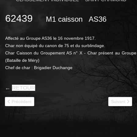
62439
M1 caisson
AS36
Affecté au Groupe AS36 le 16 novembre 1917.
Char non équipé du canon de 75 et du surblindage.
Char Caisson du Groupement AS n° X - Char présent au Groupe le
(Bataille de Méry)
Chef de char : Brigadier Duchange
←
RETOUR
Article précédent : 62450
Article suivan
Précédent
Suivant