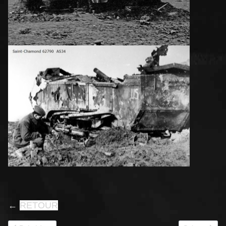
←
RETOUR