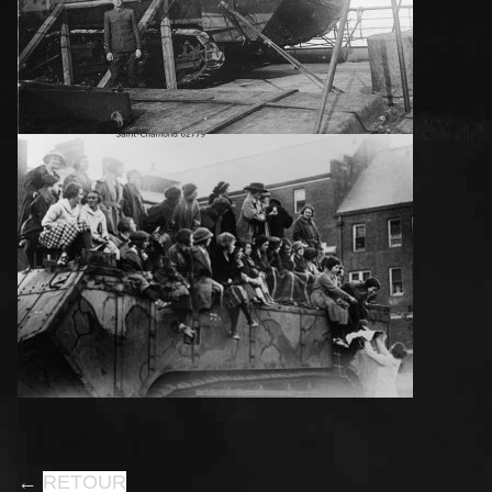
←
RETOUR