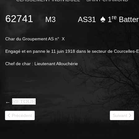
62741
♠
re
M3
AS31
1
Batter
Char du Groupement AS n° X
Engagé et en panne le 11 juin 1918 dans le secteur de Courcelles-E
Chef de char : Lieutenant Allouchérie
←
RETOUR
Article précédent : 62743
Article suivan
Précédent
Suivant