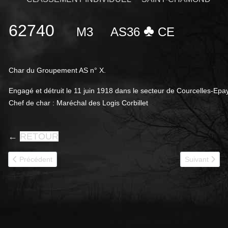
62740
♣
M3
AS36
CE
Char du Groupement AS n° X.
Engagé et
détruit le 11 juin 1918 dans le secteur de Courcelles-Epa
Chef de char : Maréchal des Logis Corbillet
←
RETOUR
Article précédent : 62741
Article suivan
Précédent
Suivant