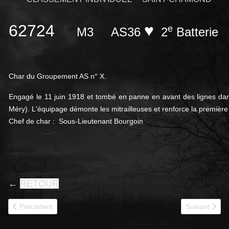
62724
♥
e
M3
AS36
2
Batterie
Char du Groupement AS n° X.
Engagé
le 11 juin 1918
et tombé en panne en avant des lignes dans
Méry). L'équipage démonte les mitrailleuses et renforce la première
Chef de char : Sous-Lieutenant Bourgoin
←
RETOUR
Article précédent : 62725
Article suivan
Précédent
Suivant