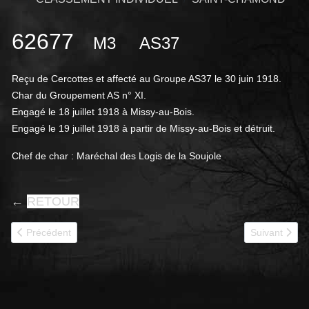
62677
M3
AS37
Reçu de Cercottes et affecté au Groupe AS37 le 30 juin 1918.
Char du Groupement AS n° XI.
Engagé le 18 juillet 1918 à Missy-au-Bois.
Engagé le 19 juillet 1918 à partir de Missy-au-Bois et détruit.
Chef de char : Maréchal des Logis de la Soujole
←
RETOUR
Article précédent : 62686
Article suivan
Précédent
Suivant