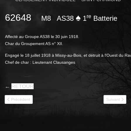
62648
♠
re
M8
AS38
1
Batterie
Affecté au Groupe AS38 le 30 juin 1918.
Char du Groupement AS n° XII.
Engagé le 18 juillet 1918 à Missy-au-Bois, et détruit à l'Ouest du Ra
Chef de char : Lieutenant Clausanges
←
RETOUR
Article précédent : 62652
Article suivan
Précédent
Suivant