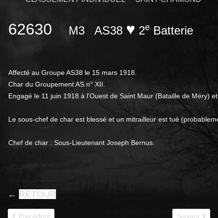
62630
♥
e
M3
AS38
2
Batterie
Affecté au Groupe AS38 le 15 mars 1918.
Char du Groupement AS n° XII.
Engagé le 11 juin 1918 à l'Ouest de Saint Maur (Bataille de Méry) et 
Le sous-chef de char est blessé et un mitrailleur est tué (probable
Chef de char : Sous-Lieutenant Joseph Bernus.
←
RETOUR
Article précédent : 62631
Article suivan
Précédent
Suivant