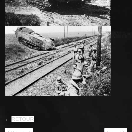
←
RETOUR