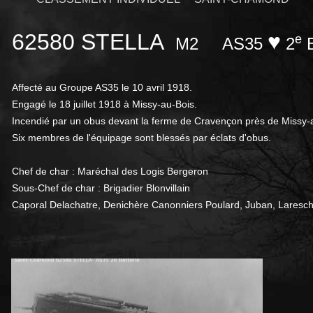
62580 STELLA
♥
e
M2
AS35
2
B
Affecté au Groupe AS35 le 10 avril 1918.
Engagé le 18 juillet 1918 à Missy-au-Bois.
Incendié par un obus devant la ferme de Cravençon près de Missy-aux
Six membres de l'équipage sont blessés par éclats d'obus.
Chef de char : Maréchal des Logis Bergeron
Sous-Chef de char : Brigadier Blonvillain
Caporal Delachatre, Denichère Canonniers Poulard, Juban, Laresche