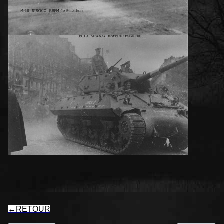
←
RETOUR