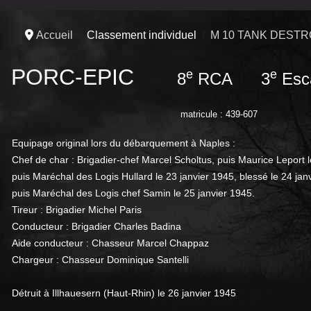
Accueil
Classement individuel
M 10 TANK DEST
PORC-EPIC
e
e
8
RCA 3
Esc
matricule : 439-607
Equipage
original
lors
du
dé
barquement à
Naples :
Chef
de
char
: Brigadier-chef
Marcel
Scholtus, puis Maurice Leport l
puis Maréchal des Logis Hullard le 23 janvier 1945, blessé le 24 janvi
puis Maréchal des Logis chef Samin le 25 janvier 1945.
Tireur :
Brigadier
Michel
Paris
Conducteur
: Brigadier
Charles
Badina
Aide
conducteur :
Chasseur
Marcel
Chappaz
Chargeur
: Chasseur
Dominique
Santelli
Détruit à Illhauesern (Haut-Rhin) le 26 janvier 1945