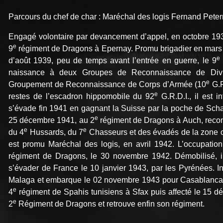
Parcours du chef de char : Maréchal des logis Fernand Pete
Engagé volontaire par devancement d’appel, en octobre 1937,
e
9
régiment de Dragons à Epernay. Promu brigadier en mars 
e
d’août 1939, peu de temps avant l’entrée en guerre, le 9
naissance à deux Groupes de Reconnaissance de Divisi
e
Groupement de Reconnaissance de Corps d’Armée (10
G.R
e
restes de l’escadron hippomobile du 92
G.R.D.I., il est i
s’évade fin 1941 en gagnant la Suisse par la poche de Schaff
e
25 décembre 1941, au 2
régiment de Dragons à Auch, reconst
e
e
du 4
Hussards, du 7
Chasseurs et des évadés de la zone 
est promu Maréchal des logis, en avril 1942. L’occupation
régiment de Dragons, le 30 novembre 1942. Démobilisé, il
s’évader de France le 10 janvier 1943, par les Pyrénées. In
Malaga et embarque le 02 novembre 1943 pour Casablanca
e
4
régiment de Spahis tunisiens à Sfax puis affecté le 15 
e
2
Régiment de Dragons et retrouve enfin son régiment.