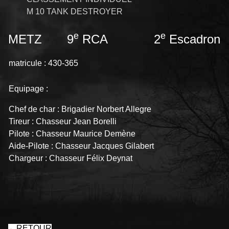
M 10 TANK DESTROYER
e
e
METZ 9
RCA 2
Escadron
matricule : 430-365
Equipage :
Chef de char : Brigadier Norbert Allegre
Tireur : Chasseur Jean Borelli
Pilote : Chasseur Maurice Demène
Aide-Pilote : Chasseur Jacques Gilabert
Chargeur : Chasseur Félix Deynat
←
RETOUR